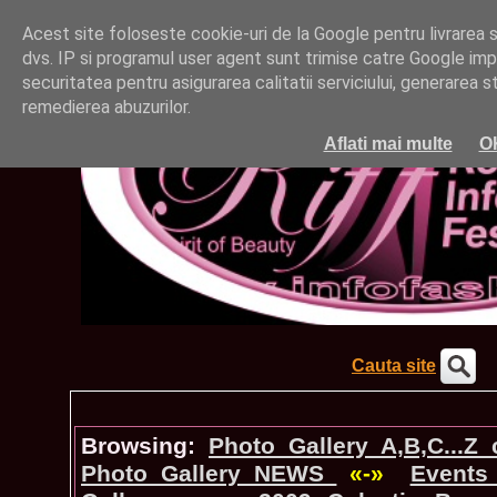
Acest site foloseste cookie-uri de la Google pentru livrarea ser
dvs. IP si programul user agent sunt trimise catre Google impr
securitatea pentru asigurarea calitatii serviciului, generarea st
remedierea abuzurilor.
Aflati mai multe
O
Cauta site
Browsing:
Photo_Gallery A,B,C...Z
Photo_Gallery NEWS
«-»
Events