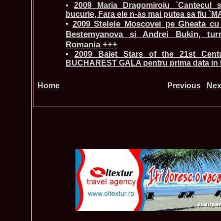
•
2009 Maria Dragomiroiu `Cantecul s
bucurie, Fara ele n-as mai putea sa fiu `
•
2009 Stelele Moscovei pe Gheata cu 
Bestemyanova si Andrei Bukin, tur
Romania +++
•
2009 Balet Stars of the 21st Cen
BUCHAREST GALA pentru prima data in
Home
Previous
Nex