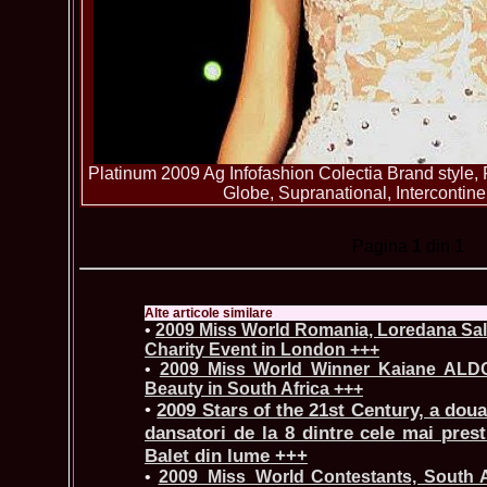
Platinum 2009 Ag Infofashion Colectia Brand style, 
Globe, Supranational, Intercontin
Pagina
1
din 1
Alte articole similare
•
2009 Miss World Romania, Loredana Sala
Charity Event in London +++
•
2009 Miss World Winner Kaiane AL
Beauty in South Africa +++
•
2009 Stars of the 21st Century, a dou
dansatori de la 8 dintre cele mai pres
Balet din lume +++
•
2009_Miss_World Contestants, South A