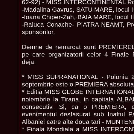
62-92) - MISS INTERCONTINENTAL R
-Madalina Gavrus, SATU MARE, locul I
-Ioana Chiper-Zah, BAIA MARE, locul II
-Raluca Conache- PIATRA NEAMT, Premi
sponsorilor.
Demne de remarcat sunt PREMIERELE, 
pe care organizatorii celor 4 Finale
deja:
* MISS SUPRANATIONAL - Polonia 2
septembrie este o PREMIERA absoluta
* Editia MISS GLOBE INTERNATIONAL 
noiembrie la Tirana, in capitala ALBA
consecutiv. Si, ca o PREMIERA, or
evenimentul desfasurat sub Inaltul Pa
Albaniei catre alte doua tari - MUN
* Finala Mondiala a MISS INTERCON