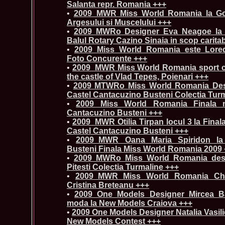
Salanta repr. Romania +++
•
2009_MWR Miss World Romania la Gole
Argesului si Muscelului +++
•
2009 MWRo Designer Eva Neagoe la
Balul Rotary Cazino Sinaia in scop caritab
•
2009_Miss_World Romania este Lored
Foto Concurente +++
•
2009_MWR Miss World Romania sport cl
the castle of Vlad Tepes, Poienari +++
•
2009 MTWRo Miss World Romania Des
Castel Cantacuzino Busteni Colectia Tur
•
2009 Miss World Romania Finala na
Cantacuzino Busteni +++
•
2009_MWR Otilia Tirpan locul 3 la Fina
Castel Cantacuzino Busteni +++
•
2009_MWR Oana Maria Spiridon la 
Busteni Finala Miss World Romania 2009
•
2009 MWRo Miss World Romania des
Pitesti Colectia Turmaline +++
•
2009_MWR Miss World Romania Char
Cristina Breteanu +++
•
2009 One Models Designer Mircea Ba
moda la New Models Craiova +++
•
2009 One Models Designer Natalia Vasil
New Models Contest +++