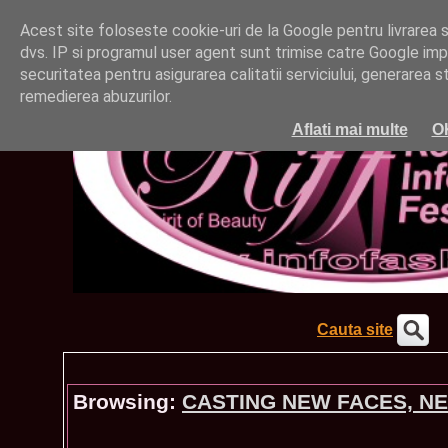
Acest site foloseste cookie-uri de la Google pentru livrarea ser
dvs. IP si programul user agent sunt trimise catre Google impr
securitatea pentru asigurarea calitatii serviciului, generarea st
remedierea abuzurilor.
Aflati mai multe
O
Cauta site
Browsing:
CASTING NEW FACES, N