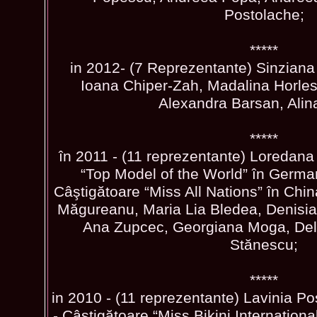
Postolache;
*****
in 2012- (7 Reprezentante) Sinziana
Ioana Chiper-Zah, Madalina Horle
Alexandra Barsan, Alin
*****
în 2011 - (11 reprezentante) Loredana
“Top Model of the World” în German
Câştigătoare “Miss All Nations” în Chi
Măgureanu, Maria Lia Bledea, Denisia
Ana Zupcec, Georgiana Moga, Del
Stănescu;
*****
in 2010 - (11 reprezentante) Lavinia P
- Câştigătoare “Miss Bikini Internationa