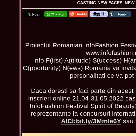
CASTING NEW FACES, NEW
Proiectul Romanian InfoFashion Festiva
www.infofashion.
Info F(irst) A(ttitude) S(uccess) H(a
O(pportunity) N(ews) Romania va invita 
personalitati ce va pot 
Daca doresti sa faci parte din acest p
inscrieri online 21.04-31.05.2022 ca
InfoFashion Festival Spirit of Beaut
reprezentante la concursuri interna
AICI:bit.ly/3Mmle6Y
sau f