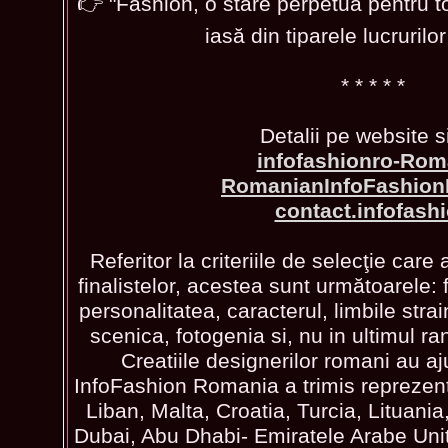
👉 "Fashion, o stare perpetuă pentru t
iasă din tiparele lucruril
* * * * *
Detalii pe website s
infofashionro-Rom
RomanianInfoFashionF
contact.infofash
Referitor la criteriile de selecţie care 
finalistelor, acestea sunt următoarele: 
personalitatea, caracterul, limbile str
scenica, fotogenia si, nu in ultimul ra
Creatiile designerilor romani au aju
InfoFashion Romania a trimis reprezent
Liban, Malta, Croatia, Turcia, Lituani
Dubai, Abu Dhabi- Emiratele Arabe Un