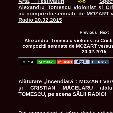
Arta, Festivaluri
«-»
Spec
Alexandru_Tomescu violonist si Cris
cu compozitii semnate de MOZART v
Radio 20.02.2015
Previous
Next
Alexandru_Tomescu violonist si Cristi
compozitii semnate de MOZART versus 
20.02.2015
Alăturare „incendiară”: MOZART ver
şi CRISTIAN MĂCELARU alăt
TOMESCU, pe scena SĂLII RADIO!
Doi compozitori al căror destin artistic