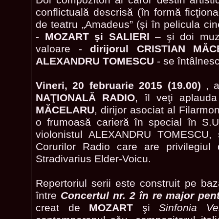
conflictuală descrisă (în formă ficţiona
de teatru „Amadeus” (şi în pelicula c
-
MOZART şi SALIERI
– şi doi muz
valoare -
dirijorul CRISTIAN MĂC
ALEXANDRU TOMESCU
- se întâlnes
Vineri, 20 februarie 2015 (19.00)
, 
NAŢIONALĂ RADIO
, îl veţi aplau
MĂCELARU
, dirijor asociat al Filarmo
o frumoasă carieră în special în S.
violonistul ALEXANDRU TOMESCU, sol
Corurilor Radio care are privilegiu
Stradivarius Elder-Voicu.
Repertoriul serii este construit pe baza
între
Concertul nr. 2 în re major pen
creat de
MOZART
şi
Sinfonia Ve