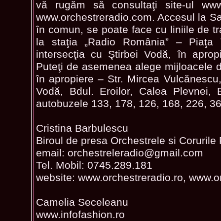
vă rugăm să consultaţi site-ul www.
www.orchestreradio.com. Accesul la Sal
în comun, se poate face cu liniile de t
la staţia „Radio România” – Piaţa Vi
intersecţia cu Ştirbei Vodă, în apropi
Puteţi de asemenea alege mijloacele de
în apropiere – Str. Mircea Vulcănescu, S
Vodă, Bdul. Eroilor, Calea Plevnei, 
autobuzele 133, 178, 126, 168, 226, 36
Cristina Barbulescu
Biroul de presa Orchestrele si Corurile
email: orchestreleradio@gmail.com
Tel. Mobil: 0745.289.181
website: www.orchestreradio.ro, www.o
Camelia Seceleanu
www.infofashion.ro