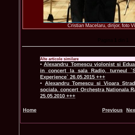
Cristian Macelaru, dirijor, foto V
Pagina
1
din 1
Alte articole similare
•
Alexandru_Tomescu violonist si Eduar
in concert la sala Radio, turneul `S
Experience` 26.05.2015 +++
•
Alexandru_Tomescu si Vioara Strad
sociala, concert Orchestra Nationala R
25.05.2010 +++
Home
Previous
Nex