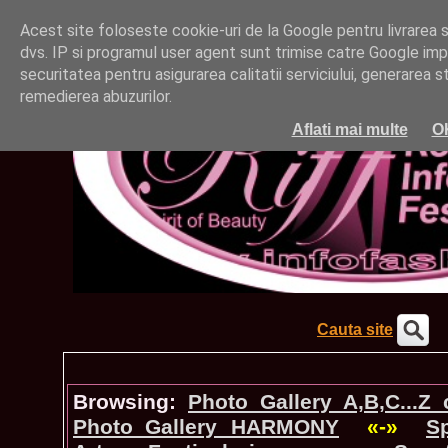
Acest site foloseste cookie-uri de la Google pentru livrarea ser
dvs. IP si programul user agent sunt trimise catre Google impr
securitatea pentru asigurarea calitatii serviciului, generarea st
remedierea abuzurilor.
Aflati mai multe
O
Cauta site
Browsing:
Photo_Gallery A,B,C...Z
Photo_Gallery HARMONY
«-»
S