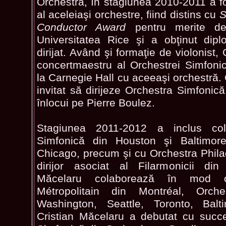
Orchestra, în stagiunea 2010-2011 a fos
al aceleiaşi orchestre, fiind distins cu
S
Conductor Award
pentru merite deo
Universitatea Rice şi a obţinut dip
dirijat. Având şi formaţie de violonist,
concertmaestru al Orchestrei Simfoni
la Carnegie Hall cu aceeaşi orchestră. 
invitat să dirijeze Orchestra Simfonic
înlocui pe Pierre Boulez.
Stagiunea 2011-2012 a inclus col
Simfonică din Houston şi Baltimore
Chicago, precum şi cu Orchestra Philad
dirijor asociat al Filarmonicii din 
Măcelaru colaborează în mod c
Métropolitain din Montréal, Orche
Washington, Seattle, Toronto, Bal
Cristian Măcelaru a debutat cu succe