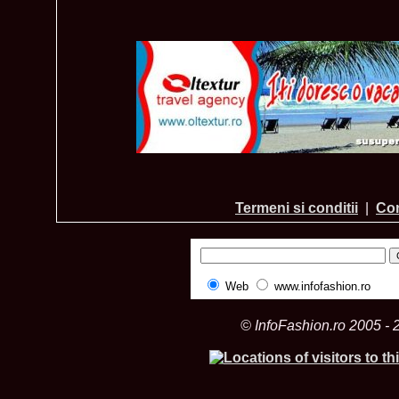
Termeni si conditii
|
Con
Web
www.infofashion.ro
© InfoFashion.ro 2005 - 