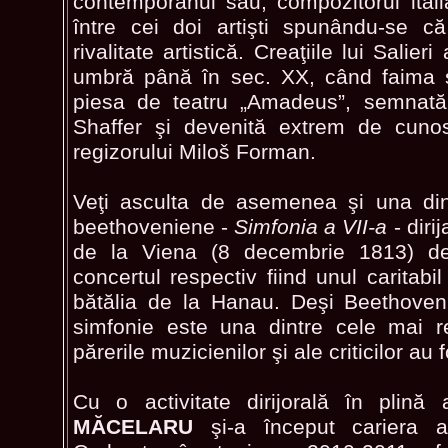
contemporanul său, compozitorul ital
între cei doi artişti spunându-se c
rivalitate artistică. Creaţiile lui Salier
umbră până în sec. XX, când faima s
piesa de teatru „Amadeus”, semnată
Shaffer şi devenită extrem de cunosc
regizorului Miloš Forman.
Veţi asculta de asemenea şi una din
beethoveniene -
Simfonia a VII-a
- diri
de la Viena (8 decembrie 1813) 
concertul respectiv fiind unul caritabil 
bătălia de la Hanau. Deşi Beethoven
simfonie este una dintre cele mai re
părerile muzicienilor şi ale criticilor au
Cu o activitate dirijorală în plină
MĂCELARU
şi-a început cariera al