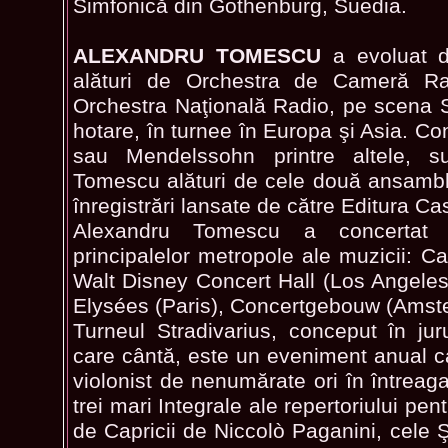
Simfonică din Gothenburg, Suedia.
ALEXANDRU TOMESCU
a evoluat d
alături de Orchestra de Cameră Rad
Orchestra Naţională Radio, pe scena Să
hotare, în turnee în Europa şi Asia. C
sau Mendelssohn printre altele, s
Tomescu alături de cele două ansamblur
înregistrări lansate de către Editura C
Alexandru Tomescu a concertat 
principalelor metropole ale muzicii: C
Walt Disney Concert Hall (Los Angele
Elysées (Paris), Concertgebouw (Amst
Turneul Stradivarius, conceput în juru
care cântă, este un eveniment anual ca
violonist de nenumărate ori în întreaga 
trei mari Integrale ale repertoriului pen
de Capricii de Niccolò Paganini, cel