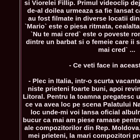
si Viorelei Fillip. Primul videoclip de
de-al doilea urmeaza sa fie lansat 
au fost filmate in diverse locatii d
`Mario` este o piesa ritmata, cealalta
`Nu te mai cred` este o poveste r
dintre un barbat si o femeie care ii 
mai cred` ...
- Ce veti face in aceas
- Plec in Italia, intr-o scurta vacanta
niste prieteni foarte buni, apoi rev
Litoral. Pentru la toamna pregatesc u
ce va avea loc pe scena Palatului Na
loc unde-mi voi lansa oficial albul
bucur ca mai am piese ramase pentru
ale compozitorilor din Rep. Moldova.
mei prieteni, la mari compozitori p