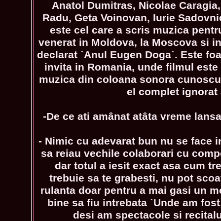
Anatol Dumitras, Nicolae Caragia,
Radu, Geta Voinovan, Iurie Sadovni
este cel care a scris muzica pentru
venerat in Moldova, la Moscova si in 
declarat `Anul Eugen Doga`. Este foar
invita in Romania, unde filmul este 
muzica din coloana sonora cunoscut
el complet ignorat 
-De ce ati amânat atâta vreme lans
- Nimic cu adevarat bun nu se face i
sa reiau vechile colaborari cu compo
dar totul a iesit exact asa cum tr
trebuie sa te grabesti, nu pot sc
rulanta doar pentru a mai gasi un mot
bine sa fiu intrebata `Unde am fost,
desi am spectacole si recitalur