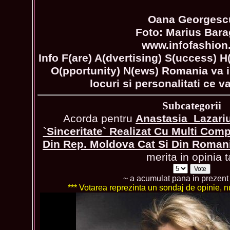
Oana Georgesc
Foto: Marius Bar
www.infofashion
Info F(are) A(dvertising) S(uccess) H
O(pportunity) N(ews) Romania va i
locuri si personalitati ce v
Subcategorii
Acorda pentru
Anastasia_Lazari
`Sinceritate` Realizat Cu Multi Comp
Din Rep. Moldova Cat Si Din Roman
merita in opinia t
~ a acumulat pana in prezen
*** Votarea reprezinta un sondaj de opinie, nu 