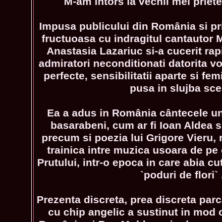
`M-am intors la vechii mei priete
Impusa publicului din România si pr
fructuoasa cu indragitul cantautor 
Anastasia Lazariuc si-a cucerit rapi
admiratori neconditionati datorita voc
perfecte, sensibilitatii aparte si femi
pusa in slujba sce
Ea a adus in România cântecele un
basarabeni, cum ar fi Ioan Aldea s
precum si poezia lui Grigore Vieru,
trainica intre muzica usoara de pe
Prutului, intr-o epoca in care abia 
`poduri de flori` .
Prezenta discreta, prea discreta parca,
cu chip angelic a sustinut in mod 