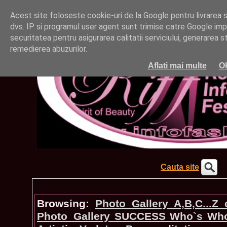
Acest site foloseste cookie-uri de la Google pentru livrarea ser
dvs. IP si programul user agent sunt trimise catre Google impr
securitatea pentru asigurarea calitatii serviciului, generarea st
remedierea abuzurilor.
Aflati mai multe
O
Cauta site
Browsing:
Photo_Gallery A,B,C...Z
Photo_Gallery SUCCESS Who`s Wh