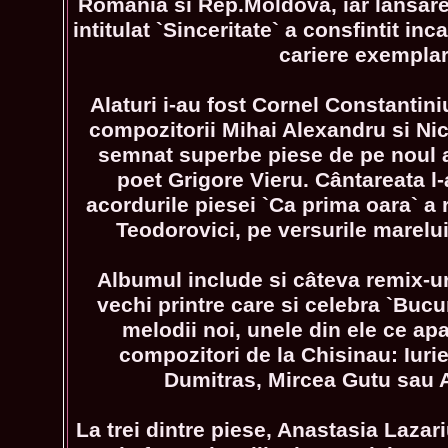
România si Rep.Moldova, iar lansare
intitulat `Sinceritate` a consfintit inc
cariere exemplar
Alaturi i-au fost Cornel Constantin
compozitorii Mihai Alexandru si Ni
semnat superbe piese de pe noul a
poet Grigore Vieru. Cântareata l-a
acordurile piesei `Ca prima oara` a 
Teodorovici, pe versurile marelu
Albumul include si câteva remix-ur
vechi printre care si celebra `Bucur
melodii noi, unele din ele ce apa
compozitori de la Chisinau: Iuri
Dumitras, Mircea Gutu sau 
La trei dintre piese, Anastasia Laza