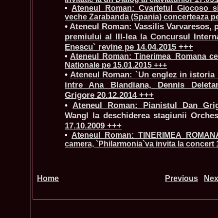
•
Ateneul Roman: Cvartetul Giocoso s
veche Zarabanda (Spania) concerteaza pe
•
Ateneul Roman: Vassilis Varvaresos, pi
premiului al III-lea la Concursul Inter
Enescu` revine pe 14.04.2015 +++
•
Ateneul Roman: Tinerimea_Romana cele
Nationale pe 15.01.2015 +++
•
Ateneul Roman: `Un englez in istoria
intre Ana Blandiana, Dennis Deleta
Grigore 20.12.2014 +++
•
Ateneul Roman: Pianistul Dan Grigo
Wangl la deschiderea stagiunii Orches
17.10.2009 +++
•
Ateneul Roman: TINERIMEA_ROMANA 
camera, `Philarmonia`va invita la concert
Home
Previous
Nex