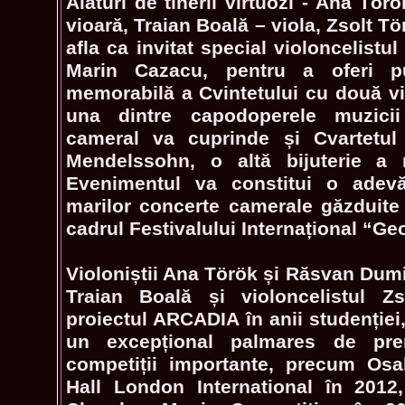
Alături de tinerii virtuozi - Ana Tö
vioară, Traian Boală – viola, Zsolt Tö
afla ca invitat special violoncelistul
Marin Cazacu, pentru a oferi pu
memorabilă a Cvintetului cu două vi
una dintre capodoperele muzicii
cameral va cuprinde și Cvartetu
Mendelssohn, o altă bijuterie a r
Evenimentul va constitui o adev
marilor concerte camerale găzduit
cadrul Festivalului Internațional “G
Violoniștii Ana Török și Răsvan Dumitr
Traian Boală și violoncelistul Z
proiectul ARCADIA în anii studenției
un excepțional palmares de prem
competiții importante, precum Os
Hall London International în 2012,