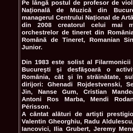
Pe lângă postul de profesor de viol
Națională de Muzică din Bucure
managerul Centrului Național de Art
din 2008 creatorul celui mai m
orchestrelor de tineret din România
Română de Tineret, Romanian Sinf
Junior.
Din 1983 este solist al Filarmonici
Bucureşti şi desfăşoară o activi
România, cât şi în străinătate, s
dirijori: Ghenadi Rojdestvenski, 
Jin, Nanse Gum, Cristian Mandea
Antoni Ros Marba, Mendi Rodan
Périsson.
A cântat alături de artişti prestigi
Valentin Gheorghiu, Radu Aldulescu,
Iancovici, Ilia Grubert, Jeremy Me