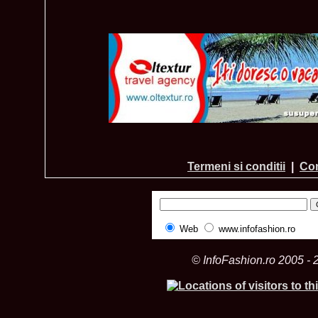
Termeni si conditii
|
Con
Web
www.infofashion.ro
© InfoFashion.ro 2005 - 