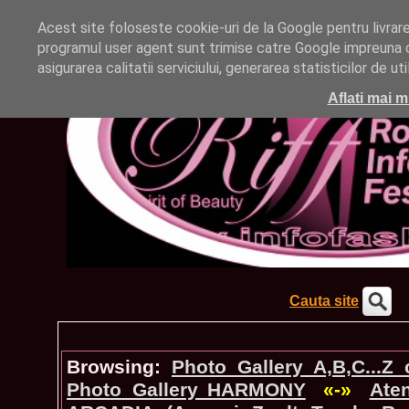
Acest site foloseste cookie-uri de la Google pentru livrarea 
programul user agent sunt trimise catre Google impreuna cu
asigurarea calitatii serviciului, generarea statisticilor de u
Aflati mai m
Cauta site
Browsing:
Photo_Gallery A,B,C...Z
Photo_Gallery HARMONY
«-»
Ate