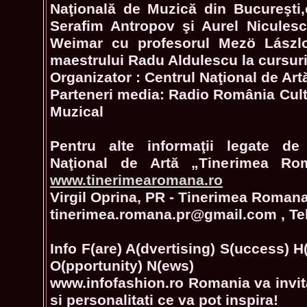
Naţională de Muzică din Bucureşti,c
Serafim Antropov şi Aurel Niculescu
Weimar cu profesorul Mezö Lászlo 
maestrului Radu Aldulescu la cursuri
Organizator : Centrul Naţional de A
Parteneri media: Radio România Cult
Muzical
Pentru alte informaţii legate de 
Naţional de Artă „Tinerimea Ro
www.tinerimearomana.ro
Virgil Oprina, PR - Tinerimea Roman
tinerimea.romana.pr@gmail.com , Tel
Info F(are) A(dvertising) S(uccess) H
O(pportunity) N(ews)
www.infofashion.ro Romania va invita
si personalitati ce va pot inspira!