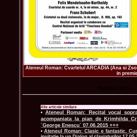
Ateneul Roman: Cvartetul ARCADIA (Ana si Zsolt
in premi
Pagina
1
din 1
Alte articole similare
•
Ateneul Roman: Recital vocal sopr
acompaniata la pian de Krimhilda Cri
`George Enescu` 07.06.2015 +++
•
Ateneul Roman: Clasic e fantastic. C
invitatie la un Dialog al claviaturilor 17.05