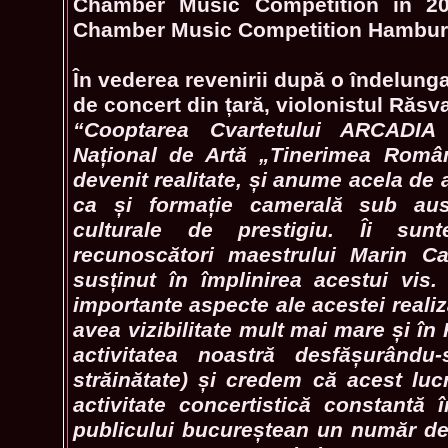
Chamber Music Competition în 201
Chamber Music Competition Hamburg
În vederea revenirii după o îndelung
de concert din țară, violonistul Răsv
“Cooptarea Cvartetului ARCADIA 
Național de Artă „Tinerimea Român
devenit realitate, și anume acela de a
ca și formație camerală sub auspi
culturale de prestigiu. Îi sun
recunoscători maestrului Marin C
susținut în împlinirea acestui vis.
importante aspecte ale acestei realiz
avea vizibilitate mult mai mare și în
activitatea noastră desfășurând
străinătate) și credem că acest luc
activitate concertistică constantă 
publicului bucureștean un număr de