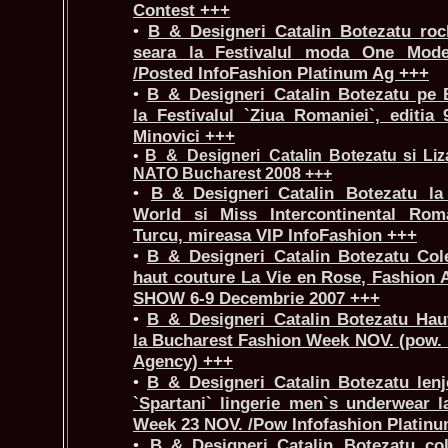
Contest +++
•
B_&_Designeri_Catalin Botezatu roch
seara la Festivalul moda One Mode
/Posted InfoFashion Platinum Ag +++
•
B_&_Designeri_Catalin Botezatu pe
la Festivalul `Ziua Romaniei`, editia
Minovici +++
•
B_&_Designeri_Catalin Botezatu si Liza
NATO Bucharest 2008 +++
•
B_&_Designeri_Catalin Botezatu l
World si Miss Intercontinental Ro
Turcu, mireasa VIP InfoFashion +++
•
B_&_Designeri_Catalin Botezatu Cole
haut couture La Vie en Rose, Fashio
SHOW 6-9 Decembrie 2007 +++
•
B_&_Designeri_Catalin Botezatu Hau
la Bucharest Fashion Week NOV. (pow. 
Agency) +++
•
B_&_Designeri_Catalin Botezatu lenje
`Spartani` lingerie men`s underwear 
Week 23 NOV. /Pow Infofashion Platin
•
B_&_Designeri_Catalin Botezatu col