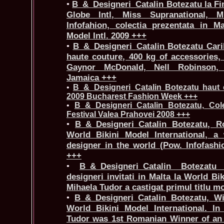
•
B_&_Designeri_Catalin Botezatu la Fi
Globe Intl, Miss Supranational, Mi
Infofahion, colectia prezentata in M
Model Intl. 2009 +++
•
B_&_Designeri_Catalin Botezatu Car
haute couture, 400 kg of accessories,
Gaynor McDonald, Nell Robinson, 
Jamaica +++
•
B_&_Designeri_Catalin Botezatu haut
2009 Bucharest Fashion Week +++
•
B_&_Designeri_Catalin Botezatu, Cole
Festival Valea Prahovei 2008 +++
•
B_&_Designeri_Catalin Botezatu, R
World Bikini Model International, a
designer in the world (Pow. Infofash
+++
•
B_&_Designeri_Catalin Botezat
designeri invitati in Malta la World Bik
Mihaela Tudor a castigat primul titlu m
•
B_&_Designeri_Catalin Botezatu, Wi
World Bikini Model International. In
Tudor was 1st Romanian Winner of an 