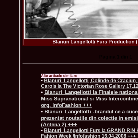
Blanuri Langellotti Furs Production 
Pagina
1
din 1
Alte articole similare
•
Blanuri_Langellotti ,Colinde de Craciun
Carols la The Victorian Rose Gallery 17.1
•
Blanuri_Langellotti la Finalele nationa
Miss Supranational si Miss Intercontin
org. InfoFashion +++
•
Blanuri_Langellotti -brandul ce a cuce
prezentat noutatile din colectie in emis
(Antena 2) +++
•
Blanuri_Langellotti Furs la GRAND RI
Fahion Week /Infofashion 16.04.2008 +++