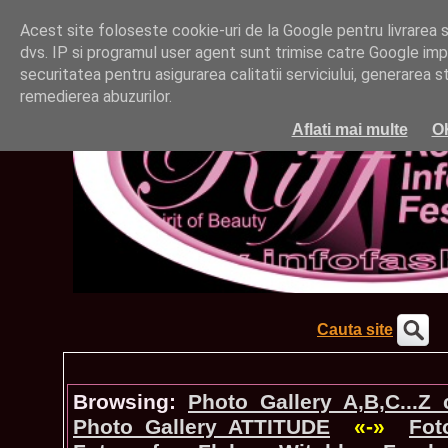
Acest site foloseste cookie-uri de la Google pentru livrarea ser
dvs. IP si programul user agent sunt trimise catre Google impr
securitatea pentru asigurarea calitatii serviciului, generarea st
remedierea abuzurilor.
Aflati mai multe
O
Cauta site
Browsing:
Photo_Gallery A,B,C...Z
Photo_Gallery ATTITUDE
«-»
Fot