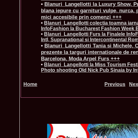
•
Blanuri_Langellotti la Luxury Show, P
blana iepure cu garnituri vulpe, nurca, 
mici accesibile prin comenzi +++
•
Blanuri_Langellotti colectia toamna iarn
InfoFashion la Bucharest Fashion Week 
•
Blanuri_Langellotti Furs la Finalele Inf
Intl, Supranational si Intercontinental Ro
•
Blanuri_Langellotti Tania si Michele, C
prezente la targuri internationale de r
Barcelona, Moda Arpel Furs +++
•
Blanuri_Langellotti la Miss Tourism Fest
Photo shooting Old Nick Pub Sinaia by I
Home
Previous
Nex