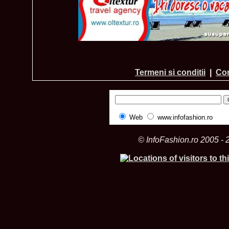
Termeni si conditii
|
Con
Web
www.infofashion.ro
© InfoFashion.ro 2005 - 