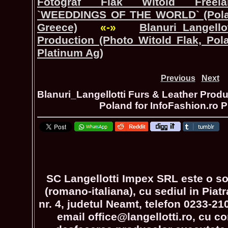
Fotograf Flak Witold Freelan
`WEEDDINGS OF THE WORLD` (Polan
Greece)
«-»
Blanuri_Langel
Production (Photo Witold Flak, Pola
Platinum Ag)
Previous
Next
Blanuri_Langellotti Furs & Leather Produ
Poland for InfoFashion.ro P
SC Langellotti Impex SRL este o so
(romano-italiana), cu sediul in Piatr
nr. 4, judetul Neamt, telefon 0233-2
email office@langellotti.ro, cu 