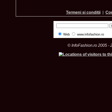
Termeni si conditii
|
Con
Web
www.infofashion.ro
© InfoFashion.ro 2005 - 