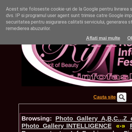
Acest site foloseste cookie-uri de la Google pentru livrarea ser
dvs. IP si programul user agent sunt trimise catre Google impr
securitatea pentru asigurarea calitatii serviciului, generarea st
remedierea abuzurilor.
Aflati mai multe
O
Cauta site
Browsing:
Photo_Gallery A,B,C...Z
Photo_Gallery INTELLIGENCE
«-»