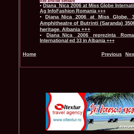
Alte articole similare
•
Diana_Nica 2006 at Miss Globe Internat
Ag InfoFashion Romania +++
•
Diana_Nica 2006 at Miss Globe, 3
Amphitheatre of Butrinti (Saranda) 35
heritage, Albania +++
•
Diana_Nica 2006 reprezinta Rom
International ed 33 in Albania +++
Home
Previous
Nex