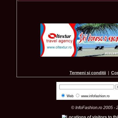
Termeni si conditii
|
Con
Web
www.infofashion.ro
© InfoFashion.ro 2005 - 