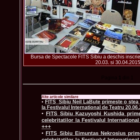
Bursa de Spectacole FITS Sibiu a deschis inscrieri
20.03. si 30.04.201
Pagina
1
din 1
Alte articole similare
•
FITS_Sibiu Neil LaBute primeste o stea p
la Festivalul International de Teatru 20.06
•
FITS_Sibiu Kazuyoshi Kushida prime
celebritatilor la Festivalul Internationa
+++
•
FITS_Sibiu Eimuntas Nekrosius prim
celebritatilor la Festivalul Internationa