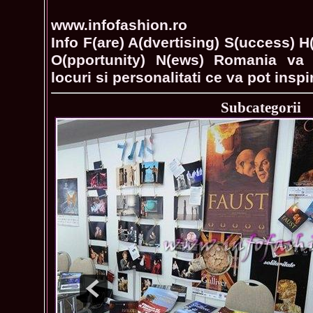
www.infofashion.ro
Info F(are) A(dvertising) S(uccess) H
O(pportunity) N(ews) Romania va i
locuri si personalitati ce va pot inspi
Subcategorii