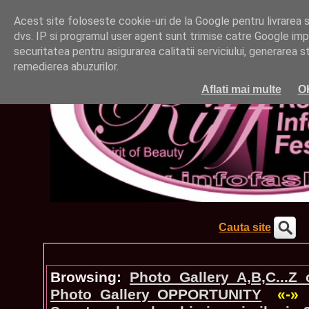
Acest site foloseste cookie-uri de la Google pentru livrarea ser
dvs. IP si programul user agent sunt trimise catre Google impr
securitatea pentru asigurarea calitatii serviciului, generarea st
remedierea abuzurilor.
Aflati mai multe
O
Cauta site
Browsing:
Photo_Gallery A,B,C...Z
Photo_Gallery OPPORTUNITY
«-»