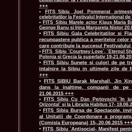
+++
•
FITS_Sibiu Joel Pommerat primes
celebritatilor la Festivalul International d
•
FITS_Sibiu Marele actor Klaus Maria B
George Banu si Irina Margareta Nistor 20
•
FITS_Sibiu Gala Celebritatilor si Fl
recunoastere publica a meritelor celor m
care contribuie la succesul Festivalului
•
FITS_Sibiu `Courtney Love`, `Eternul Sha
Polonia si Grecia la superlativ 19-21.06.2
•
FITS_Sibiu Sunete si culori de pe tr
intalnire la Sibiu in ultimele zile de f
+++
•
FITS_SIBIU Barak Marshall, Jin Xin
dans la inaltime, companii de pe t
21.06.2015 +++
•
FITS_Sibiu Cu Dan Perjovschi `In jur
Orizontal` si la Libraria Habitus 17- 18.06
•
FITS_Sibiu Bursa de Spectacole, invi
al Unitatii de Coordonare a programu
(Comisia Europeana) 15-.20.06.2015 ++
•
FITS_Sibiu `Antisocial- Manifest pentr