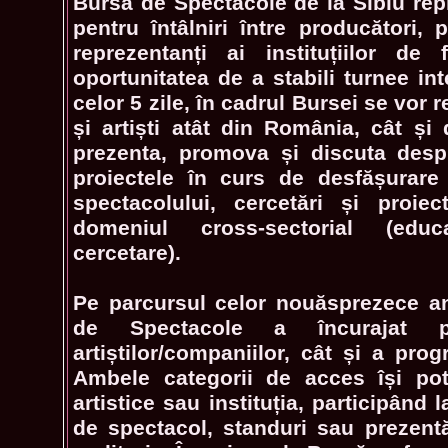
Bursa de Spectacole de la Sibiu rep
pentru întâlniri între producători, p
reprezentanți ai instituțiilor de
oportunitatea de a stabili turnee in
celor 5 zile, în cadrul Bursei se vor r
și artiști atât din România, cât și 
prezenta, promova și discuta despre
proiectele în curs de desfășurare
spectacolului, cercetări și proie
domeniul cross-sectorial (educa
cercetare).
Pe parcursul celor nouăsprezece an
de Spectacole a încurajat pa
artiștilor/companiilor, cât și a progr
Ambele categorii de acces își pot
artistice sau instituția, participând
de spectacol, standuri sau prezentă