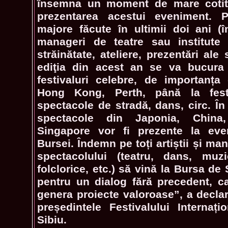
însemna un moment de mare cotitu
prezentarea acestui eveniment. 
majore făcute în ultimii doi ani (înt
manageri de teatre sau institute 
străinătate, ateliere, prezentări ale 
ediţia din acest an se va bucura 
festivaluri celebre, de importanța
Hong Kong, Perth, până la fest
spectacole de stradă, dans, circ. În
spectacole din Japonia, China,
Singapore vor fi prezente la eve
Bursei. Îndemn pe toți artiștii și man
spectacolului (teatru, dans, muzi
folclorice, etc.) să vină la Bursa de
pentru un dialog fără precedent, ca
genera proiecte valoroase”, a declar
președintele Festivalului Internaț
Sibiu.