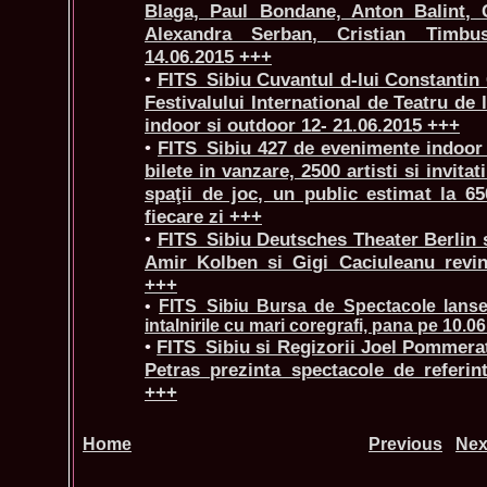
Blaga, Paul Bondane, Anton Balint, C
Alexandra Serban, Cristian Timbu
14.06.2015 +++
•
FITS_Sibiu Cuvantul d-lui Constantin 
Festivalului International de Teatru de 
indoor si outdoor 12- 21.06.2015 +++
•
FITS_Sibiu 427 de evenimente indoor 
bilete in vanzare, 2500 artisti si invitat
spaţii de joc, un public estimat la 65
fiecare zi +++
•
FITS_Sibiu Deutsches Theater Berlin s
Amir Kolben si Gigi Caciuleanu revin
+++
•
FITS_Sibiu Bursa de Spectacole lansea
intalnirile cu mari coregrafi, pana pe 10.0
•
FITS_Sibiu si Regizorii Joel Pommerat
Petras prezinta spectacole de referint
+++
Home
Previous
Nex