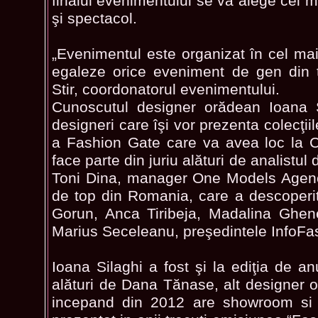
finalul evenimentului se va alege cel 
şi spectacol.
„Evenimentul este organizat în cel mai
egaleze orice eveniment de gen din 
Stir, coordonatorul evenimentului.
Cunoscutul designer orădean Ioana Si
designeri care îşi vor prezenta colecţiil
a Fashion Gate care va avea loc la C
face parte din juriu alături de analistu
Toni Dina, manager One Models Agency
de top din Romania, care a descoper
Gorun, Anca Tiribeja, Madalina Ghene
Marius Seceleanu, preşedintele InfoFas
Ioana Silaghi a fost şi la ediţia de anu
alături de Dana Tănase, alt designer o
incepand din 2012 are showroom si i