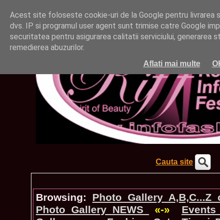
Acest site foloseste cookie-uri de la Google pentru livrarea ser
dvs. IP si programul user agent sunt trimise catre Google impr
securitatea pentru asigurarea calitatii serviciului, generarea st
remedierea abuzurilor.
Aflati mai multe
O
Cauta site
Browsing:
Photo_Gallery A,B,C...Z
Photo_Gallery NEWS
«-»
Events