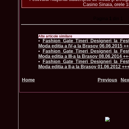
Casino Sinaia, orele 1
Pagina
1
din 1
Alte articole similare
•
Fashion_Gate Tineri Designeri la Fes
Moda editia a IV-a la Brasov 06.06.2015 +
•
Fashion_Gate Tineri Designeri la Fes
Moda editia a III-a la Brasov 08.06.2014 ++
•
Fashion_Gate Tineri Designeri la Fes
Moda editia a II-a la Brasov 01.06.2012 ++
Home
Previous
Nex