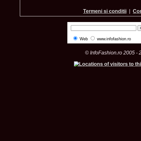
Termeni si conditii
|
Con
Web
www.infofashion.ro
© InfoFashion.ro 2005 - 