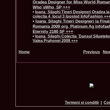
Oradea Designer for Miss World Roman
Who`sWho_SP +++
•
Ioana_Silaghi Tineri Designeri Oradea la
colectia 4, locul 3 /posted InfoFashion ++
•
Ioana_Silaghi Tineri Designeri la Fina
Romania 2009 org. Platinum Ag Infofas
Eternity 2180 SF +++
•
Ioana_Silaghi Colectia `Dansul Siluetelor
Valea Prahovei 2008 +++
Home
Previous
Nex
Termeni si conditii
|
Con