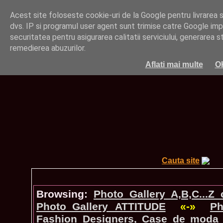
Acest site foloseste cookie-uri de la Google pentru livrarea ser
dvs. IP si programul user agent sunt trimise catre Google impr
securitatea pentru asigurarea calitatii serviciului, generarea st
remedierea abuzurilor.
Aflati mai multe
O
Cauta site
Browsing:
Photo_Gallery A,B,C...Z
Photo_Gallery ATTITUDE
«-»
Ph
Fashion Designers, Case de moda