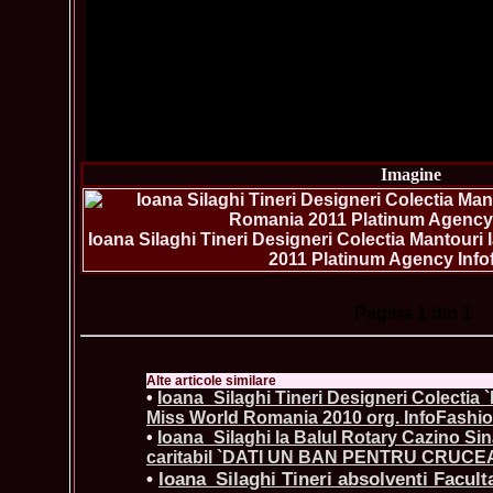
Imagine
Ioana Silaghi Tineri Designeri Colectia Mantouri
2011 Platinum Agency Info
Pagina
1
din 1
Alte articole similare
•
Ioana_Silaghi Tineri Designeri Colectia `
Miss World Romania 2010 org. InfoFashi
•
Ioana_Silaghi la Balul Rotary Cazino Sin
caritabil `DATI UN BAN PENTRU CRUCE
•
Ioana_Silaghi Tineri absolventi Facult