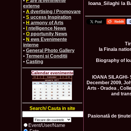
•
F
are /Evenimente
Ioana_Silaghi la 
externe
•
A
dvertising / Promovare
•
S
uccess Inspiration
•
H
armony of Arts
•
I
ntelligence News
•
O
pportunity News
•
N
ews Evenimente
Ti
interne
la Finala nati
•
General Photo Gallery
•
Termeni si Conditii
Biography of I
•
Casting
Calendar evenimente
IOANA SILAGHI-
December 2009, Joh
Arts - Oradea , Coll
and trans
Search/ Cauta in site
Pasionată de ţinutel
Event/User/Name