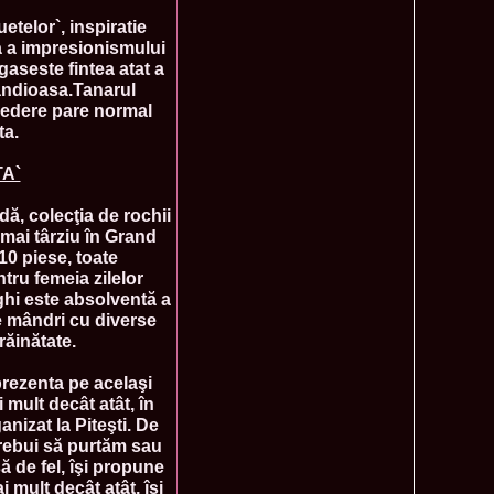
mi National Park Award
telor`, inspiratie
olache 2010 in Miss World 60th ed in China, outfit by Catalin
2575
ta a impresionismului
ristina Breteanu
gaseste fintea atat a
namaria Istrate in China 2nd ru Miss Tourism Europe at
2280
ueen International
grandioasa.Tanarul
lanta 2009 Romania la Finala Miss World in South Africa 9
2075
 vedere pare normal
ta.
raru from Romania is The Winner of Miss Globe 2013 World
1980
A`
gariu 2003 castigatoare Miss Tourism World in Venezuela dupa
1890
uty Valea Prahovei
dă, colecţia de rochii
ational Romania 2015 Eliza Ancau, Winner Stephanie
1655
uay in Poland
 mai târziu în Grand
ational 2010 Romania Laura Barzoiu clasata in TOP 20 in
1605
10 piese, toate
Polonia
ntru femeia zilelor
ational 2016 Sinziana Sirghi Best Evening Dress in TOP 25
1420
ghi este absolventă a
oland, after Romanian InfoFashion Festival
te mândri cu diverse
exandra 2011 Romania la Miss World, editia 61 in UK,
1410
răinătate.
n, tinute oferite de Natalia Vasiliev, costum national Eva
rghi 3rd Runner up Miss Tourism Queen International in
1390
prezenta pe acelaşi
and 2018
ult decât atât, în
f the World 2015 in Egypt, Maria Podut, representing
1225
nizat la Piteşti. De
trebui să purtăm sau
8 Delia Duca in TOP 20 among 113 Delegates Miss Tourism
1155
ă de fel, îşi propune
ional in China
mult decât atât, îşi
 2005 la Miss Tourism World, primire la Ambasada Romaniei
1155