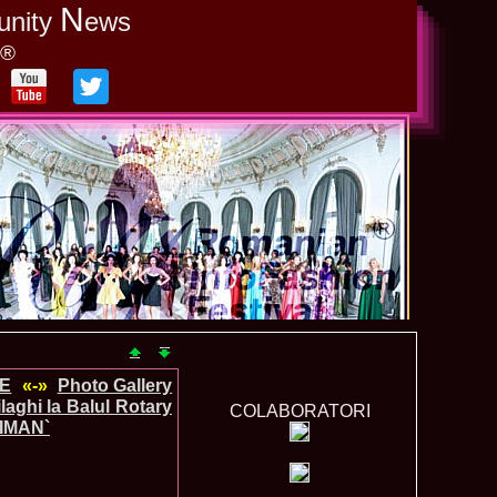
N
unity
ews
y®
DE
«-»
Photo Gallery
laghi la Balul Rotary
COLABORATORI
AIMAN`