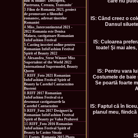
care nu putea
fizic & online: `Descopera,
Pastreaza, Creeaza, Transmite`
3.
Filon de Romania 2023, proiect
de promovare a filonului
IS: Când creez o cole
romanesc, adresat tinerelor
Romaniei
Dansul siluete
4.
Miss_Intercontinental 2021 -
2022 Romania este Denisa
Malacu, castigatoare Romanian
InfoFashion Festival
IS: Culoarea prefera
5.
Casting inscrieri online pentru
toate! Şi mai ales
Romanian InfoFashion Festival
Spirit of Beauty 2022
6.
Alexandra_Stroe Winner Miss
Supertalent of the World 2022
International Supermodel, Beauty
IS: Pentru vara lu
Queen
7.
RIFF_Foto 2021 Romanian
Costumele de baie s
InfoFashion Festival Spirit of
Se poartă foarte mu
Beauty la Castelul Cantacuzino
A
Busteni
8.
RIFF 2017 Romanian
InfoFashion Festival si-a
desemnat castigatoarele la
IS: Faptul că în lice
Castelul Cantacuzino
9.
RIFF_Foto 2017 Designeri la
planul meu, fiindcă
Romanian InfoFashion Festival
Spirit of Beauty pe Valea Prahovei
10.
RIFF_Foto 2016 Romanian
InfoFashion Festival Spirit of
Beauty la Casino Sinaia
I
11.
Events_Romania 2015 Photo