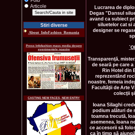
Foto
Articole
Lucrarea de diplom
Degas "Dansul siluet
avand ca subiect pri
siluetelor cat si
Stiri diverse
designer se regases
About_InfoFashion_Romania
sp
Press Infofashion mass media despre
`O
evenimentele noastre
Transparenţă, mister,
de seară pe care a 
Rin Hotel din 
reprezentând rochi
noastre, femeia indep
Facultăţii de Arte 
colecţii ş
CASTING NEW FACES, NEW ENTRY
Ioana Silaghi crede
podium alături de 
toamna trecută, Ioa
asemenea, Ioana ne 
ce accesorii să folo
ca în timp să ajung