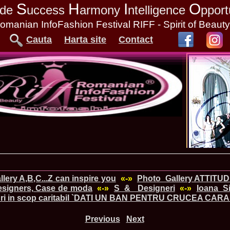
S
H
I
O
tude
uccess
armony
ntelligence
pport
omanian InfoFashion Festival RIFF - Spirit of Beaut
Cauta
Harta site
Contact
lery A,B,C...Z can inspire you
«-»
Photo_Gallery ATTITU
signers, Case de moda
«-»
S_&_ Designeri
«-»
Ioana_Si
duri in scop caritabil `DATI UN BAN PENTRU CRUCEA CAR
Previous
Next