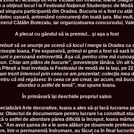
China
nde a obţinut locul I la Festivalul Naţional Studenţesc de Mod
66.
Maria_Lia_B
iind singura participantă din Oradea. Bucuria ei a fost cu atâ
Infofashion Pl
deloc uşoară, antrenând concurenţi din toată ţara. Mai mult, 
67.
Miss_Interc
gnerul Cătălin Botezatu, iar organizatoarea concursului, Va
Wang. For Rom
68.
Miss_Interco
titlului nation
A plecat cu gândul să ia premiul... şi aşa a fost
69.
2003 Andreea
70.
Andra_Corin
rebuit să se anunţe pe scenă că locul I merge la Oradea ca s
/Infofashion P
riseşte Ioana. Fire expansivă, primul ei gest a fost să sară î
71.
Bride of th
sunt o persoană extrovertită. Aşa că, pentru cine mă cunoaş
72.
Diana_Coras
omun. Chiar am plâns de bucurie"
, povesteşte tânăra. Un alt l
Tinute create d
 Piteşti a fost invitaţia la Festivalul de modă de la Iaşi, pe 2
73.
Madalina_Dr
la Cascada Vic
am trezit interesul prin ceea ce am prezentat: colecţia mea d
74.
Larisa_Bori
entru că mă regăsesc în ceea ce am creat, iar acum, mă bucu
Friendship in 
abordez o astfel de temă"
, mai spune Ioana.
75.
Alina_Clap
INTERCONTINEN
În primăvară îşi deschide propriul salon
76.
The_Miss Gl
Albania org. i
cializării Arte decorative, Ioana a ales să-şi facă lucrarea pr
77.
Venezuela- M
Ruxandra Orha-
. Obiectul de documentare pentru lucrare l-a constituit stud
78.
Madalina_Dr
ă o astfel de abordare părea dificilă la început, Ioana mărtur
Europe in Rom
. "Am avut şansa de a le avea alături pe doamnele profesoa
79.
Ioana_Zileri
e, într-o permanentă îndrumare, au făcut ca în final lucruri
la Model of the