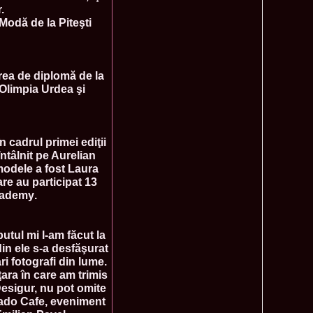
.
f The World 2007 Romania, Liana Sabina Donea in China
1110
 Modă de la Piteşti
0 Andreea Stoia TOP 15, Photogenic Award Top Model Of The
1050
any
obe 2015 Anitta Toma (Romania & Canada citizen) in the Final
1040
rarea de diplomă de la
nada
 Olimpia Urdea şi
tional 2013 Natalia Rus in Belarus Dress by Silvia Terziu,
1040
rbu 2008 Miss Intercontinental Romania in Poland, Dresses
1015
tu & Eva Neagoe
iu 2008 Romania 3rd ru at Miss Bikini Globe International, 35
990
 cadrul primei ediţii
Albania
întâlnit pe Aurelian
ational 2014 Top20 Elena Zama, from Romanian InfoFashion
965
k Fashion Show, Poland
modele a fost Laura
5 Diana Albu Miss Fashion Award in Nanjing, China at Miss
965
are au participat 13
cademy.
ontinental 07.10.2011 Delia Duca, in Spania and Romania Final
955
iu Mrs.Coltea (Romania) Winner of Tourism World 2017 and
950
Philippines
utul mi l-am făcut la
eanu 2011 in TOP 15 la Miss Yacht Model International in
935
din ele s-a desfăşurat
igarea titlului national org. Infofashion
 fotografi din lume.
ncu (Romania) 2005 Winner Model of the Universe in Antalya,
935
ţara în care am trimis
ntinental 2006 in Bahamas, Roxana Curelea, invitata la
910
esigur, nu pot omite
 emisiunea `De 3X femeie`
 Kado Cafe, eveniment
tolache Romania, 1st Runner up Miss Queen of the Universe
890