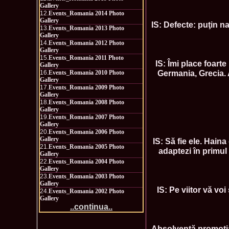
Gallery
12.
Events_Romania 2014 Photo
Gallery
IS: Defecte: puţin na
13.
Events_Romania 2013 Photo
Gallery
14.
Events_Romania 2012 Photo
Gallery
15.
Events_Romania 2011 Photo
IS: Îmi place foarte
Gallery
Germania, Grecia. 
16.
Events_Romania 2010 Photo
Gallery
17.
Events_Romania 2009 Photo
Gallery
18.
Events_Romania 2008 Photo
Gallery
19.
Events_Romania 2007 Photo
Gallery
20.
Events_Romania 2006 Photo
Gallery
IS: Să fie ele. Hain
21.
Events_Romania 2005 Photo
adaptezi în primul r
Gallery
22.
Events_Romania 2004 Photo
Gallery
23.
Events_Romania 2003 Photo
Gallery
IS: Pe viitor vă vo
24.
Events_Romania 2002 Photo
Gallery
..continua..
Absolventă promoţia 