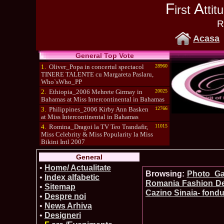
F
A
irst
tti
R
Acasa
General Top Vote
1.
Oliver_Popa in concertul spectacol
28960
TINERE TALENTE cu Margareta Paslaru,
Who`sWho_PP
2.
Ethiopia_2006 Mehrete Girmay in
20025
Bahamas at Miss Intercontinental in Bahamas
3.
Philippines_2006 Kirby Ann Basken
12766
at Miss Intercontinental in Bahamas
4.
Romina_Dragoi la TV Teo Trandafir,
11015
Miss Celebrity & Miss Popularity la Miss
Bikini Intl 2007
5.
Simona_Bitiusca a castigat titlul
10470
General
International Model of the Year 2009 in South
Korea
•
Home/ Actualitate
Browsing:
Photo_Gal
•
Index alfabetic
Romania Fashion De
•
Sitemap
Cazino Sinaia- fon
•
Despre noi
•
News Arhiva
•
Designeri