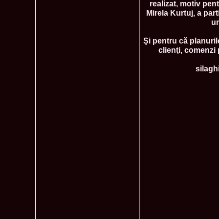
realizat, motiv pe
Mirela Kurtuj, a pa
un
Şi pentru că planuril
clienţi, comenzi
silag