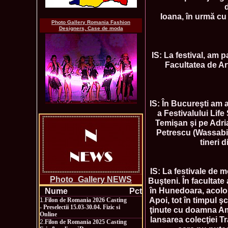
d
Ioana, în urmă cu 
Photo Gallery Romania Fashion
Designers, Case de moda
IS: La festival, am p
Facultatea de Ar
IS: În Bucureşti am a
a Festivalului Lif
Temişan şi pe Adri
Petrescu (Wassabi).
tineri 
IS: La festivale de 
Photo_Gallery NEWS
Buşteni. În facultate
în Hunedoara, acolo 
Nume
Pct
Apoi, tot în timpul ş
1.
Filon de Romania 2026 Casting
- Preselectii 15.03-30.04. Fizic si
ţinute cu doamna Ama
Online
lansarea colecţiei T
2.
Filon de Romania 2025 Casting