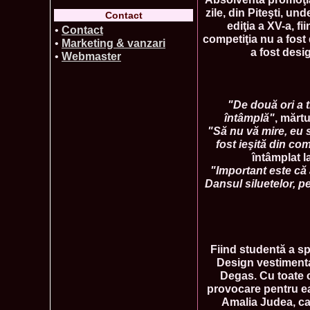
zile, din Piteşti, u
Contact
ediţia a XV-a, f
•
Contact
competiţia nu a fost 
•
Marketing & vanzari
a fost desi
•
Webmaster
"De două ori a t
întâmplă"
, mărtu
"Să nu vă mire, eu 
fost ieşită din c
întâmplat la
"Important este că 
Dansul siluetelor, p
Fiind studentă a spe
Design vestimentar
Degas. Cu toate c
provocare pentru ea
Amalia Judea, car