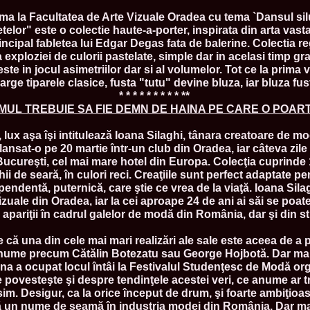
England, Miku
a la Facultatea de Arte Vizuale Oradea cu tema `Dansul silue
11.
Lavinia_Post
elor" este o colectie haute-a-porter, inspirata din arta vas
Botezatu and C
ncipal fabletea lui Edgar Degas fata de balerine. Colectia re
12.
MTQI 2009 A
Miss Tourism Q
 a exploziei de culorii pastelate, simple dar in acelasi timp 
13.
Loredana_Sa
te in jocul asimetriilor dar si al volumelor. Tot ce la prima
Nov-12 Dec
arge tiparele clasice, fusta "tutu" devine bluza, iar bluza fus
14.
Bianca_Padu
* * * * * * * * * **
Final
MUL TREBUIE SA FIE DEMN DE HAINA PE CARE O POART
15.
Alina_Cioro
Festival of bea
 lux aşa îşi intitulează Ioana Silaghi, tânara creatoare de mo
16.
Miss_Supran
Stegman, Parag
lansat-o pe 20 martie într-un club din Oradea, iar câteva zile
17.
Miss_Supran
Bucureşti, cel mai mare hotel din Europa. Colecţia cuprinde 
Concursul din 
i de seară, în culori reci. Creaţiile sunt perfect adaptate pe
18.
Miss_Supran
endentă, puternică, care ştie ce vrea de la viaţă. Ioana Sila
Final Show in P
Vizuale din Oradea, iar la cei aproape 24 de ani ai săi se poa
19.
Stanescu_Al
i apariţii în cadrul galelor de modă din România, dar şi din st
Scotland, Londo
Neagoe
20.
Sinziana_Si
 că una din cele mai mari realizări ale sale este aceea de a 
Bangkok, Thail
nume precum Cătălin Botezatu sau George Hojbotă. Dar mai m
21.
Top_Model o
na a ocupat locul întâi la Festivalul Studenţesc de Modă orga
Romania
povesteşte şi despre tendinţele acestei veri, ce anume ar 
22.
Romania 200
sim. Desigur, ca la orice început de drum, şi foarte ambiţioas
Queen Internat
ă un nume de seamă în industria modei din România. Dar mai 
23.
Sorana_Nita