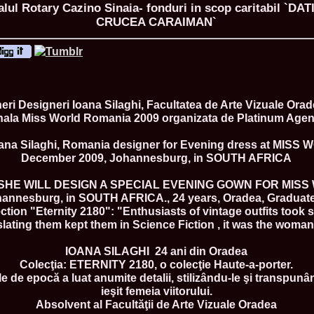
Balul Rotary Cazino Sinaia- fonduri in scop caritabil `
CRUCEA CARAIMAN`
ROMANIA Ga
Nume
neri Designeri Ioana Silaghi, Facultatea de Arte Vizuale Orad
1.
Romina_Dragoi
Miss Bikini Int
onala Miss World Romania 2009 organizata de Platinum Agen
2.
Simona_Bitiusc
South Korea
oana Silaghi, Romania designer for Evening dress at MISS
3.
Mihaela_Tudor
December 2009, Johannesburg, in SOUTH AFRICA
Miss Bikini Wor
4.
Cristina_Fedo
 SHE WILL DESIGN A SPECIAL EVENING GOWN FOR MISS
Model of Model
annesburg, in SOUTH AFRICA., 24 years, Oradea, Graduate 
5.
Miss_All_Nati
concurs Interna
ection "Eternity 2180": "Enthusiasts of vintage outfits took 
6.
Sorina_Neacs
lating them kept them in Science Fiction , it was the woman'
International 
7.
Florina_Manea
IOANA SILAGHI  24 ani din Oradea
China 2006
Colecţia: ETERNITY 2180, o colecţie Haute-a-porter.
8.
Top_Model of
e de epocă a luat anumite detalii, stilizându-le şi transpunân
Romania
ieşit femeia viitorului.
9.
Miss_Bikini 2
35th edition in
Absolvent al Facultăţii de Arte Vizuale Oradea
10.
Elida_Daine