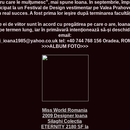
ntru care le mulţumesc", mai spune Ioana. În septembrie, împ
80.
The_Miss Gl
rticipat la un Festival de Design vestimentar pe Valea Praho
InfoFashion Fes
 real succes. A fost prima lor ieşire după terminarea facultăţi
81.
Bianca_Goga
castigatoare Ro
82.
Andrada_Fli
e ei de viitor sunt în acord cu pregătirea pe care o are, Ioana
prin Infofashi
 pe termen lung, iar în primăvară intenţionează să-şi deschid
83.
Eva Neagoe 
email:
Festival in Chi
hi_ioana1985@yahoo.co.uk tel: +40 744 768 156 Oradea, R
84.
Sorana_Nita
>>>ALBUM FOTO>>>
Mediterranean
85.
Maria Danci
86.
Top_Model o
titlului nation
87.
Diana_Nica 2
Miss Adriatica 
88.
Oana_Burlac
International B
89.
Roxana_Rus 
Bikini Queen in
90.
Miss_Bikini
Shanghai Chin
91.
Taiwan Char
Romania, Andor
Miss World Romania
92.
Netherlands
2009 Designer Ioana
International 2
Silaghi Colectia
93.
Romania 200
ETERNITY 2180 SF la
Intercontinental