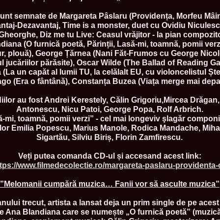
la Harare
24.
Top_Model O
sunt semnate de Margareta Pâslaru (Providența, Morfeu Mâini
with WBO
ntaj-Dezavantaj, Time is a monster, duet cu Ovidiu Niculesc
25.
Romania 201
heorghe, Diz me tu Live: Ceasul vrăjitor - la pian compozito
World in Germ
diana (O furnică poetă, Părinții, Lasă-mi, toamnă, pomii ver
26.
The_Miss Gl
ur, plouă), George Țărnea (Nani Făt-Frumos cu George Nicole
at Toronto, Ca
 jucăriilor părăsite), Oscar Wilde (The Ballad of Reading Ga
27.
Miss_Suprana
RIFF
(La un capăt al lumii TU, la celălalt EU, cu violoncelistul Ș
28.
Loredana_Ba
go (Era o fântână), Constanța Buzea (Viața merge mai depar
Catalin Boteza
29.
Laura_Barzo
iilor au fost Andrei Kerestely, Călin Grigoriu,Mircea Drăga
ed. in Tirana, 
Antonescu, Nicu Patoi, George Popa, Rolf Arbrich.
30.
Miss_Supran
Festival to Pta
-mi, toamnă, pomii verzi” - cel mai longeviv şlagăr componi
31.
Romania 201
rilor Emilia Popescu, Marius Manole, Rodica Mandache, Miha
All Nations
Sigartău, Silviu Biriș, Florin Zamfirescu.
32.
Miss_Interc
33.
Laura_Barzo
Veți putea comanda CD-ul și accesand acest link:
SuperModel in 
tps://www.filmedecolectie.ro/margareta-paslaru-providenta-
34.
Eliza_Magur
China dupa cast
”Melomanii cumpără muzica… Fanii vor să asculte muzica”
35.
Catalina_Ia
Turkey
36.
Miss_Interco
 anului trecut, artista a lansat deja un prim single de pe aces
Mihaela Tatu la
de Ana Blandiana care se numește „O furnică poetă” (muzică
37.
Lavinia_Pos