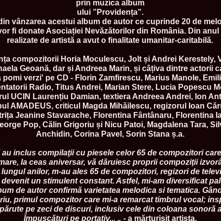
prin muzica album
England, Miku
ului ”Providența”.
11.
Lavinia_Post
 din vânzarea acestui album de autor ce cuprinde 20 de melo
Botezatu and C
vor fi donate Asociației Nevăzătorilor din România. Din anul
12.
MTQI 2009 A
Miss Tourism Q
realizate de artistă a avut o finalitate umanitar-caritabilă.
13.
Loredana_Sa
Nov-12 Dec
ța compozitorii Horia Moculescu, Jolt și Andrei Kerestely, V
14.
Bianca_Padu
ela Geoană, dar și Andreea Marin, și câțiva dintre actorii c
Final
pomi verzi' pe CD - Florin Zamfirescu, Marius Manole, Emil
15.
Alina_Cioro
zentatorii Radio, Titus Andrei, Marian Stere, Lucia Popescu Mo
Festival of bea
rul UCIN Laurențiu Damian, textiera Andreea Andrei, Ion An
16.
Miss_Supran
Stegman, Parag
upul AMADEUS, criticul Magda Mihăilescu, regizorul Ioan Că
17.
Miss_Supran
rița Jeanine Stavarache, Florentina Fântânaru, Florentina Ia
Concursul din 
eorge Pop, Călin Grigoriu și Nicu Patoi, Magdalena Tara, Silv
18.
Miss_Supran
Anchidin, Corina Pavel, Sorin Stana ș.a.
Final Show in P
19.
Stanescu_Al
u inclus compilaţii cu piesele celor 65 de compozitori care 
Scotland, Londo
Neagoe
mare, la ceas aniversar, vă dăruiesc proprii compoziţii izvor
20.
Sinziana_Si
lungul anilor, m-au ales 65 de compozitori, regizori de televiz
Bangkok, Thail
devenit un stimulent constant. Astfel, mi-am diversificat pale
21.
Top_Model o
album de autor confirmă varietatea melodica si tematica. Gâ
Romania
iu, primul compozitor care mi-a remarcat timbrul vocal; insp
22.
Romania 200
ărute pe zeci de discuri, inclusiv cele din coloana sonoră a 
Queen Internat
Împușcături pe portativ... „
- a mărturisit artista.
23.
Sorana_Nita