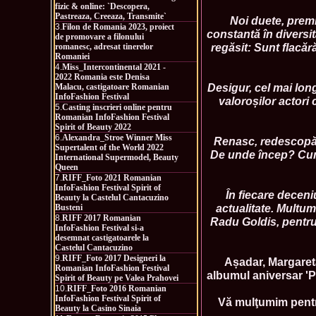
fizic & online: `Descopera,
Pastreaza, Creeaza, Transmite`
Noi duete, premi
3.
Filon de Romania 2023, proiect
constantă în diversi
de promovare a filonului
regăsit: Sunt flacără
romanesc, adresat tinerelor
Romaniei
4.
Miss_Intercontinental 2021 -
2022 Romania este Denisa
Desigur, cel mai lon
Malacu, castigatoare Romanian
InfoFashion Festival
valoroșilor actori
5.
Casting inscrieri online pentru
Romanian InfoFashion Festival
Spirit of Beauty 2022
6.
Alexandra_Stroe Winner Miss
Renasc, redescopăr p
Supertalent of the World 2022
De unde încep? Cum?
International Supermodel, Beauty
Queen
7.
RIFF_Foto 2021 Romanian
InfoFashion Festival Spirit of
În fiecare deceni
Beauty la Castelul Cantacuzino
actualitate. Multum
Busteni
8.
RIFF 2017 Romanian
Radu Goldis, pentru 
InfoFashion Festival si-a
desemnat castigatoarele la
Castelul Cantacuzino
9.
RIFF_Foto 2017 Designeri la
Așadar, Margareta
Romanian InfoFashion Festival
albumul aniversar 'Pr
Spirit of Beauty pe Valea Prahovei
10.
RIFF_Foto 2016 Romanian
InfoFashion Festival Spirit of
Vă mulţumim pentru
Beauty la Casino Sinaia