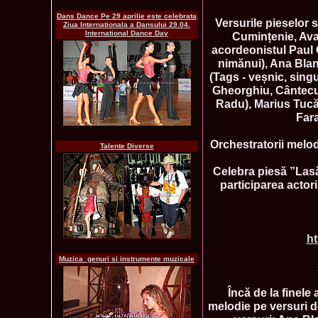
Dans Dance Pe 29 aprilie este celebrata
Versurile pieselor 
Ziua Internationala a Dansului 29.04.
International Dance Day
Cumințenie, Ava
acordeonistul Paul G
nimănui), Ana Blan
(Tags - veșnic, sing
Gheorghiu, Cântecul
Radu), Marius Tucă 
Fara
Orchestratorii melod
Talente Diverse
Celebra piesă ”Lasă
participarea acto
ht
Muzica_genuri si instrumente muzicale
Încă de la finele
melodie pe versuri 