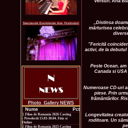
versuri: Ana Bl
„Distinsa doamn
Spectacole Evenimente Arta, Festivaluri
mărturisea celebra
diverse
”Fericită coincide
activi, de la debutu
Peste Ocean, am re
Canada si USA c
Numeroase CD-uri au 
piese. Prin urma
frământărilor. Ri
Photo_Gallery NEWS
Nume
Pct
Longevitatea creatoa
1.
Filon de Romania 2026 Casting
- Preselectii 15.03-30.04. Fizic si
roditoare. Un sâm
Online
pe
2.
Filon de Romania 2025 Casting