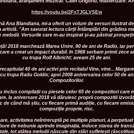
andiana, aranjament muzical: Călin Grigoriu, masterizare: An
2013
38.
Maria_Lia_B
https://youtu.be/2FxTJGLVSEw
by Oana Saves
39.
Top_Model o
InfoFashion Fes
ă Ana Blandiana, mi-a oferit un volum de versuri ilustrat d
40.
The_Miss Gl
 artistă. ”Am savurat lectura cărții Întâmplări din grădina m
ed. in Albania
 melodii. Versurile care m-au inspirat și-au păstrat prospețim
41.
Miss_Interco
Bledea
nță! 2018 marchează Marea Unire, 90 de ani de Radio, iar pe
42.
China &Hong
l care a creat un impact durabil. In 1968 serbam primii zec
Contestants: Cr
cu trupa Rolf Albricht; aveam 25 de ani.
43.
Romania 200
China
44.
Romania 200
capitulat 40 de ani activi prin recitalul Vine, vine... Margar
in Germany WB
u trupa Radu Goldis; apoi 2008 aniversarea celor 50 de ani
45.
2007 Ina Ra
Compozitorilor.
Agnes Toma, B
46.
Miss_Bikini
inclus compilații cu piesele celor 65 de compozitori care m-
Charlie See (fo
re, la aniversare 2018 vă dăruiesc proprii compozitii izvorât
47.
Elena_Zama 
Beauty Queen 2
sc de când mă știu, cu fiecare primă audiție, cu fiecare emisi
48.
R2003_Roman
compoziție proprie, risc.
Europe in Roma
49.
Romina_Drag
re, activitatea neîntreruptă pe multiple planuri, a perpetuat
50.
The_Miss Gl
bure de nebunie aprinde imaginația, induce starea de transă
Romania InfoF
tale, tot atâtea melodii născute din stări sufletești răscolitoa
51.
Stefana_Dra