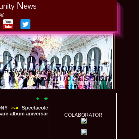
N
unity
ews
y®
ONY
«-»
Spectacole
sare album aniversar
COLABORATORI