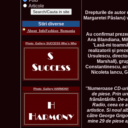
Foto
Articole
Drepturile de autor
Margaretei Pâslaru) 
Stiri diverse
About_InfoFashion_Romania
Au confirmat prezen
Ana Blandiana, Miha
Photo_Gallery SUCCESS Who`s Who
'Lasă-mi toamnă 
realizatorii și pre
Ursulescu, directo
Marshall), gr
Constantinescu, act
Nicoleta Iancu, G
''Numeroase CD-uri a
Photo_Gallery HARMONY
de piese. Prin ur
frământărilo. De-a 
Radio, ceea ce a 
artistice. Si noul 
către George Grigor
mine 29 de piese ap