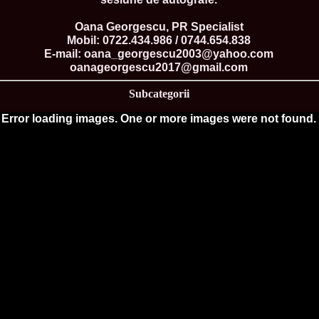
China
66.
Maria_Lia_B
Oana Georgescu, PR Specialist
Infofashion Pl
Mobil: 0722.434.986 / 0744.654.838
67.
Miss_Interc
E-mail: oana_georgescu2003@yahoo.com
Wang. For Rom
oanageorgescu2017@gmail.com
68.
Miss_Interco
titlului nation
69.
2003 Andreea
Subcategorii
70.
Andra_Corin
/Infofashion P
Error loading images. One or more images were not found.
71.
Bride of th
72.
Diana_Coras
Tinute create d
73.
Madalina_Dr
la Cascada Vic
74.
Larisa_Bori
Friendship in 
75.
Alina_Clap
INTERCONTINEN
76.
The_Miss Gl
Albania org. i
77.
Venezuela- M
Ruxandra Orha-
78.
Madalina_Dr
Europe in Rom
79.
Ioana_Zileri
la Model of the