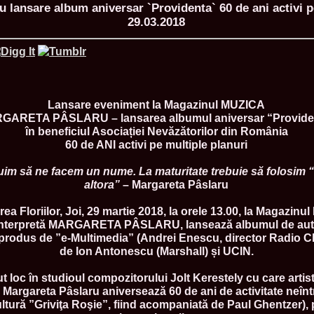
 lansare album aniversar `Providenta` 60 de ani activi p
29.03.2018
ROMANIA Ga
Nume
Lansare eveniment la Magazinul MUZICA
1.
Romina_Dragoi
Miss Bikini Int
GARETA PÂSLARU – lansarea albumul aniversar “Provide
2.
Simona_Bitiusc
în beneficiul Asociației Nevăzătorilor din România
South Korea
60 de ANI activi pe multiple planuri
3.
Mihaela_Tudor
Miss Bikini Wor
duim să ne facem un nume. La maturitate trebuie să folosim 
4.
Cristina_Fedo
altora”
– Margareta Pâslaru
Model of Model
5.
Miss_All_Nati
concurs Interna
ea Floriilor, Joi, 29 martie 2018, la orele 13.00, la Magazin
6.
Sorina_Neacs
ta interpretă MARGARETA PÂSLARU, lansează albumul de aut
International 
 produs de ”e-Multimedia” (Andrei Enescu, director Radio Cl
7.
Florina_Manea
de Ion Antonescu (Marshall) și UCIN.
China 2006
8.
Top_Model of
ut loc în studioul compozitorului Jolt Kerestely cu care artis
Romania
j Margareta Pâslaru aniversează 60 de ani de activitate neînt
9.
Miss_Bikini 2
35th edition in
tură ”Griviţa Roşie”, fiind acompaniată de Paul Ghentzer), p
10.
Elida_Daine