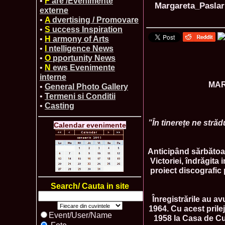
•
F
are /Evenimente
Margareta_Paslaru
externe
•
A
dvertising / Promovare
•
S
uccess Inspiration
•
H
armony of Arts
•
I
ntelligence News
•
O
pportunity News
•
N
ews Evenimente
interne
MAR
•
General Photo Gallery
•
Termeni si Conditii
•
Casting
”În tinerețe ne stră
Calendar evenimente
Anticipând sărbătoar
Victoriei, îndrăgi
proiect discografic
Search/ Cauta in site
Înregistrările au av
1964. Cu acest prile
Event/User/Name
1958 la Casa de Cul