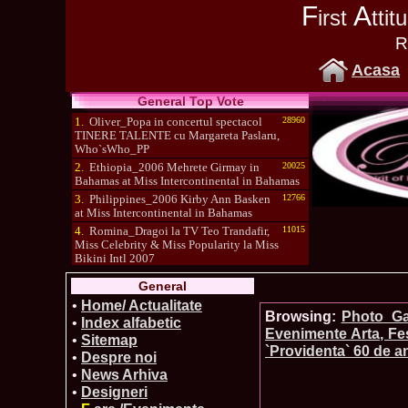
F
A
irst
tti
R
Acasa
General Top Vote
1.
Oliver_Popa in concertul spectacol
28960
TINERE TALENTE cu Margareta Paslaru,
Who`sWho_PP
2.
Ethiopia_2006 Mehrete Girmay in
20025
Bahamas at Miss Intercontinental in Bahamas
3.
Philippines_2006 Kirby Ann Basken
12766
at Miss Intercontinental in Bahamas
4.
Romina_Dragoi la TV Teo Trandafir,
11015
Miss Celebrity & Miss Popularity la Miss
Bikini Intl 2007
5.
Simona_Bitiusca a castigat titlul
10470
General
International Model of the Year 2009 in South
Korea
•
Home/ Actualitate
Browsing:
Photo_Gal
•
Index alfabetic
Evenimente Arta, Fes
•
Sitemap
`Providenta` 60 de an
•
Despre noi
•
News Arhiva
•
Designeri