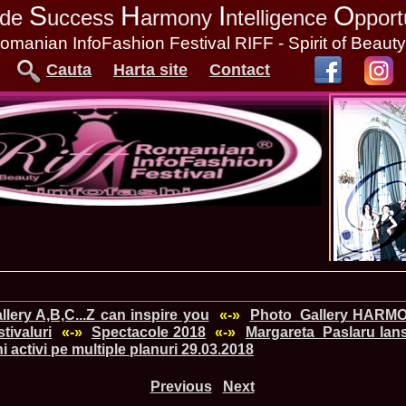
S
H
I
O
tude
uccess
armony
ntelligence
pport
omanian InfoFashion Festival RIFF - Spirit of Beaut
Cauta
Harta site
Contact
lery A,B,C...Z can inspire you
«-»
Photo_Gallery HARM
tivaluri
«-»
Spectacole 2018
«-»
Margareta_Paslaru lan
i activi pe multiple planuri 29.03.2018
Previous
Next