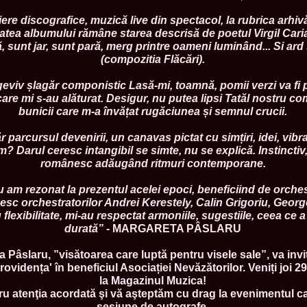
urma Finalei Na
52.
2013 Andree
ere discografice, muzică live din spectacol, la rubrica arhi
International,
tatea albumului rămâne starea descrisă de poetul Virgil Car
53.
Ana_Alexand
, sunt jar, sunt pară, merg printre oameni luminând... Si ard ș
Europe in Turc
(compozitia Flăcări).
54.
Top_Model o
55.
The_Miss Gl
geviv șlagăr componistic Lasă-mi, toamnă, pomii verzi va fi p
Romania InfoF
 care mi s-au alăturat. Desigur, nu putea lipsi Tatăl nostru c
56.
Ioana_Mosn
International i
bunicii care m-a învățat rugăciunea și semnul crucii.
57.
Anca_Vasiu 
Infofashion Pl
arcursul devenirii, un canavas pictat cu simțiri, idei, vibraț
58.
Miss_Bikini
 Darul ceresc intangibil se simte, nu se explică. Instinctiv
ROC
românesc adăugând ritmuri contemporane.
59.
Alexandra_C
Tanzania prin 
u am rezonat la prezentul acelei epoci, beneficiind de orches
60.
Miss_All_Na
Castigatoarea d
esc orchestratorilor Andrei Kerestely, Calin Grigoriu, Georg
61.
Top_Model o
flexibilitate, mi-au respectat armoniile, sugestiile, ceea ce 
Winner RIFF- S
durată”
- MARGARETA PÂSLARU
62.
Miss_Supran
RIFF
 Pâslaru, ”visătoarea care luptă pentru visele sale”, va invi
63.
MoldovaRep_
ovidența' în beneficiul Asociației Nevăzătorilor. Veniți joi 29
/InfoFashion
la Magazinul Muzica!
64.
2002 Nicolet
Malta
 atenţia acordată şi vă aşteptăm cu drag la evenimentul ca
65.
MoldovaRep_
sesiune de autografe.