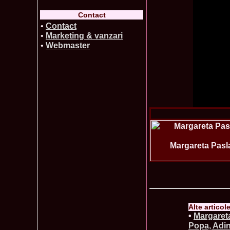
Contact
•
Contact
•
Marketing & vanzari
•
Webmaster
Margareta Pasla
Alte articol
•
Margareta
Popa, Adin