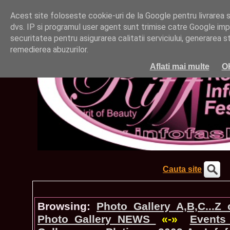
Acest site foloseste cookie-uri de la Google pentru livrarea ser
dvs. IP si programul user agent sunt trimise catre Google impr
securitatea pentru asigurarea calitatii serviciului, generarea st
remedierea abuzurilor.
Aflati mai multe
O
Cauta site
Browsing:
Photo_Gallery A,B,C...Z
Photo_Gallery NEWS
«-»
Events