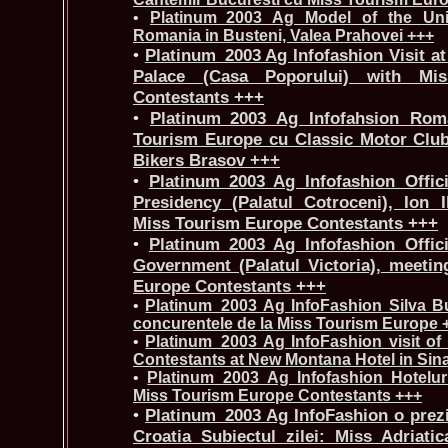
•
Platinum_2003 Ag Model of the Univ
Romania in Busteni, Valea Prahovei +++
•
Platinum_2003 Ag Infofashion Visit a
Palace (Casa Poporului) with Mi
Contestants +++
•
Platinum_2003 Ag Infofahsion Rom
Tourism Europe cu Classic Motor Club 
Bikers Brasov +++
•
Platinum_2003 Ag Infofashion Offic
Presidency (Palatul Cotroceni), Ion 
Miss Tourism Europe Contestants +++
•
Platinum_2003 Ag Infofashion Offic
Government (Palatul Victoria), meeti
Europe Contestants +++
•
Platinum_2003 Ag InfoFashion Silva B
concurentele de la Miss Tourism Europe 
•
Platinum_2003 Ag InfoFashion visit o
Contestants at New Montana Hotel in Sin
•
Platinum_2003 Ag Infofashion Hoteluri
Miss Tourism Europe Contestants +++
•
Platinum_2003 Ag InfoFashion o prezi
Croatia Subiectul zilei: Miss Adriatic