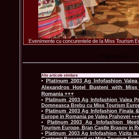
Evenimente cu concurentele de la Miss Tourism 
Pagina
1
din 1
Alte articole similare
•
Platinum_2003 Ag Infofashion Valea
Alexandros Hotel Busteni with Miss
Romania +++
•
Platinum_2003 Ag Infofashion Valea Pr
Domneasca Brebu cu Miss Tourism Europ
•
Platinum_2003 Ag Infofashion Finala 
Europe in Romania pe Valea Prahovei ++
•
Platinum_2003 Ag Infofashion Mee
Tourism Europe, Bran Castle Brasov in 
•
Platinum_2003 Ag Infofashion Vizita la 
Cantemir Bucuresti cu Miss Tourism Eur