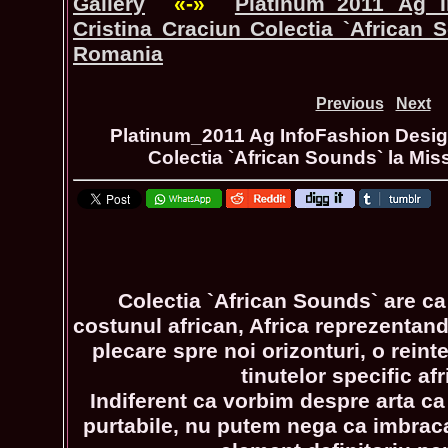
Gallery
«-»
Platinum_2011 Ag I
Cristina Craciun Colectia `African 
Romania
Previous
Next
Platinum_2011 Ag InfoFashion Design
Colectia `African Sounds` la Mi
Colectia `African Sounds` are ca 
costunul african, Africa reprezentan
plecare spre noi orizonturi, o reint
tinutelor specific af
Indiferent ca vorbim despre arta c
purtabile, nu putem nega ca imbrac