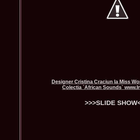
Designer Cristina Craciun la Miss Wo
Colectia `African Sounds` www.I
>>>SLIDE SHOW