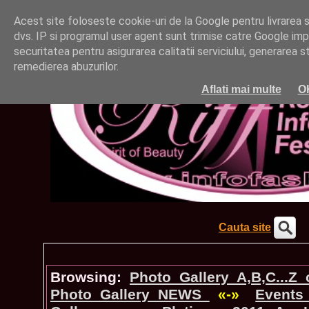
Acest site foloseste cookie-uri de la Google pentru livrarea ser
dvs. IP si programul user agent sunt trimise catre Google impr
securitatea pentru asigurarea calitatii serviciului, generarea st
remedierea abuzurilor.
Aflati mai multe
O
Cauta site
Browsing:
Photo_Gallery A,B,C...Z
Photo_Gallery NEWS
«-»
Events