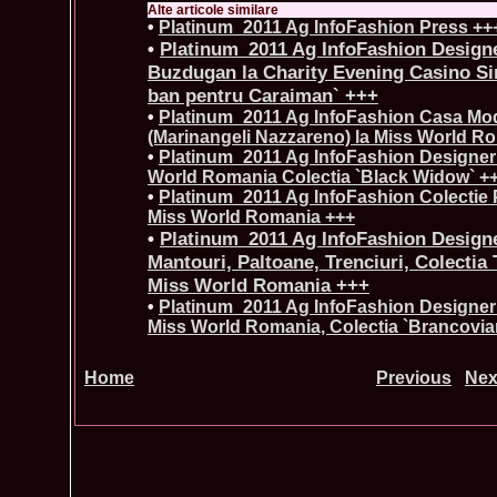
Alte articole similare
•
Platinum_2011 Ag InfoFashion Press ++
•
Platinum_2011 Ag InfoFashion Design
Buzdugan la Charity Evening Casino Sin
ban pentru Caraiman` +++
•
Platinum_2011 Ag InfoFashion Casa Mo
(Marinangeli Nazzareno) la Miss World R
•
Platinum_2011 Ag InfoFashion Designeri
World Romania Colectia `Black Widow` +
•
Platinum_2011 Ag InfoFashion Colectie 
Miss World Romania +++
•
Platinum_2011 Ag InfoFashion Designe
Mantouri, Paltoane, Trenciuri, Colectia
Miss World Romania +++
•
Platinum_2011 Ag InfoFashion Designeri
Miss World Romania, Colectia `Brancovia
Home
Previous
Nex