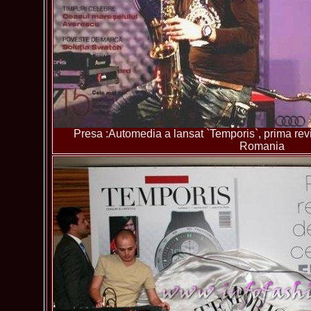
Presa :Automedia a lansat `Temporis`, prima revis
Romania