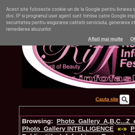
Acest site foloseste cookie-uri de la Google pentru livrarea ser
dvs. IP si programul user agent sunt trimise catre Google impr
securitatea pentru asigurarea calitatii serviciului, generarea st
remedierea abuzurilor.
Aflati mai multe
O
Cauta site
Browsing:
Photo_Gallery A,B,C...Z
Photo_Gallery INTELLIGENCE
«-»
P