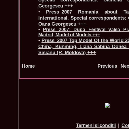
Georgescu +++
•
Press_2007 Romania about T
International. Special correspondents:
Oana Georgescu +++
•
Press 2007: Dupa Festival Valea Pra
Madrid, Model of Models +++
•
Press_2007 Top Model Of the World 20
China, Kunming, Liana Sabina Donea 
Sisianu (R. Moldova) +++
Home
Previous
Nex
Termeni si conditii
|
Con