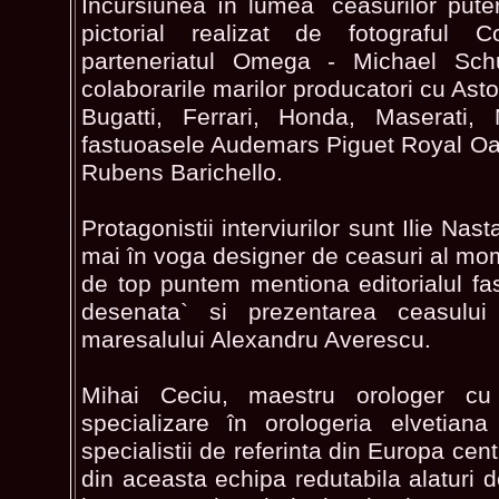
Incursiunea în lumea `ceasurilor puter
pictorial realizat de fotografu
parteneriatul Omega - Michael Sch
colaborarile marilor producatori cu Ast
Bugatti, Ferrari, Honda, Maserati
fastuoasele Audemars Piguet Royal Oak
Rubens Barichello.
Protagonistii interviurilor sunt Ilie Nas
mai în voga designer de ceasuri al mom
de top puntem mentiona editorialul f
desenata` si prezentarea ceasulu
maresalului Alexandru Averescu.
Mihai Ceciu, maestru orologer c
specializare în orologeria elvetiana
specialistii de referinta din Europa cent
din aceasta echipa redutabila alaturi de