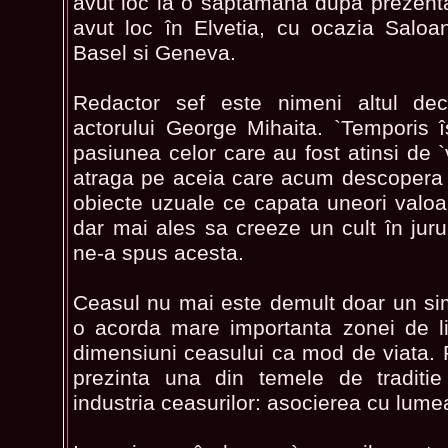
avut loc la o saptamana dupa prezenta
avut loc în Elvetia, cu ocazia Saloa
Basel si Geneva.
Redactor sef este nimeni altul deca
actorului George Mihaita. `Temporis î
pasiunea celor care au fost atinsi de `v
atraga pe aceia care acum descopera 
obiecte uzuale ce capata uneori valoa
dar mai ales sa creeze un cult în jurul 
ne-a spus acesta.
Ceasul nu mai este demult doar un si
o acorda mare importanta zonei de lif
dimensiuni ceasului ca mod de viata. P
prezinta una din temele de traditie
industria ceasurilor: asocierea cu lumea