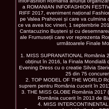
InfoFashion Romania anunță organizarea
a ROMANIAN INFOFASHION FESTIVAL 
RIFF 2017, eveniment național Fashion
pe Valea Prahovei și care va culmina 
ce va avea loc vineri, 1 septembrie 201
Cantacuzino Bușteni și cu desemnare
ale Frumuseții care vor reprezenta Ro
următoarele Finale Mo
1. MISS SUPRANATIONAL România 201
obținut în 2016, la Finala Mondială d
Evening Dress cu o creatie Silvia Ster
25 din 75 concuren
2. TOP MODEL OF THE WORLD Româ
suprem pentru România cucerit în 201
3. THE MISS GLOBE România 2017 (un
România cucerit în 2013 de B
4. MISS INTERCONTINENTAL