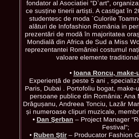
fondator al Asociatiei ”D`art”, organi
ce susține tinerii artiști. A castigat în 
studentesc de moda `Culorile Toamnei`
alături de Infofashion România in pe
prezentări de modă în majoritatea oraș
Mondială din Africa de Sud a Miss Wor
reprezentantei României costumul națio
valoare elemente traditiona
•
Ioana Roncu, make-u
Experiență de peste 5 ani , specializăr
Paris, Dubai . Portofoliu bogat, make-up
persoane publice din România: Ana 
Drăgușanu, Andreea Tonciu, Lazăr Mar
și numeroase clipuri muzicale, membr
•
Dan Şerban
– Project Manager “R
Festival”;
•
Ruben Ştir
– Producator Fashion Gat