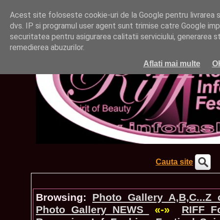
Acest site foloseste cookie-uri de la Google pentru livrarea ser
dvs. IP si programul user agent sunt trimise catre Google impr
securitatea pentru asigurarea calitatii serviciului, generarea st
remedierea abuzurilor.
Aflati mai multe
O
Cauta site
Browsing:
Photo_Gallery A,B,C...Z
Photo_Gallery NEWS
«-»
RIFF_F