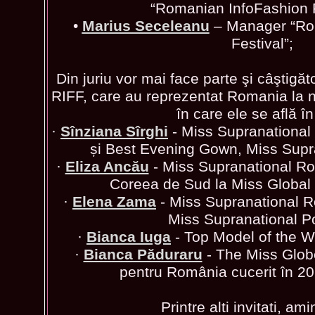
“Romanian InfoFashion F
•
Marius Seceleanu
– Manager “Ro
Festival”;
Din juriu vor mai face parte şi câştigăto
RIFF, care au reprezentat Romania la n
în care ele se află în
·
Sînziana Sîrghi
- Miss Supranationa
și Best Evening Gown, Miss Supr
·
Eliza Ancău
- Miss Supranational Ro
Coreea de Sud la Miss Global
·
Elena Zama
- Miss Supranational 
Miss Supranational Po
·
Bianca Iuga
- Top Model of the 
·
Bianca Păduraru
- The Miss Globe
pentru România cucerit în 20
Printre alti invitati, am