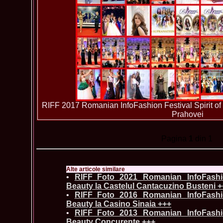
RIFF 2017 Romanian InfoFashion Festival Spirit of
Prahovei
Pagina
1
din 1
Alte articole similare
•
RIFF_Foto 2021 Romanian InfoFashio
Beauty la Castelul Cantacuzino Busteni 
•
RIFF_Foto 2016 Romanian InfoFashio
Beauty la Casino Sinaia +++
•
RIFF_Foto 2013 Romanian InfoFashio
Beauty Concurente +++