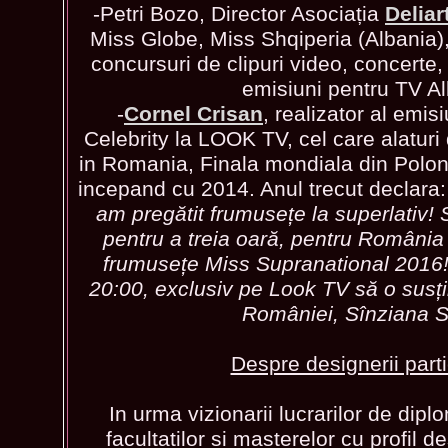
-Petri Bozo, Director Asociația
Deliar
Miss Globe, Miss Shqiperia (Albania)
concursuri de clipuri video, concerte
emisiuni pentru TV Al
-
Cornel Crisan
, realizator al emisi
Celebrity la LOOK TV, cel care alaturi
in Romania, Finala mondiala din Polon
incepand cu 2014. Anul trecut declara
am pregătit frumusețe la superlativ! 
pentru a treia oară, pentru România
frumusețe Miss Supranational 2016
20:00, exclusiv pe Look TV să o susț
României, Sînziana Sî
Despre designerii parti
In urma vizionarii lucrarilor de dipl
facultatilor si masterelor cu profil 