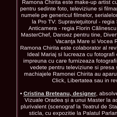
Ramona Chirita este make-up artist cu
pentru sedinte foto, televiziune si filma
numele pe genericul filmelor, serialelor
la Pro TV: Supravieţuitorul - regia
Anticamera - regia Florin Călinescu
MasterChef, Dansez pentru tine, Divert
Vacanţa Mare si Vocea 
Ramona Chirita este colaborator al revi
Ideal Mariaj si lucreaza cu fotografi
impreuna cu care furnizeaza fotografi
vedete pentru televiziune si presa s
machiajele Ramonei Chirita au aparut
Click, Libertatea sau in re
•
Cristina Breteanu, designer
, absolv
Vizuale Oradea și a unui Master la ace
plurivalent (scenograf la Teatrul de St
sticla, cu expozitie la Palatul Parl