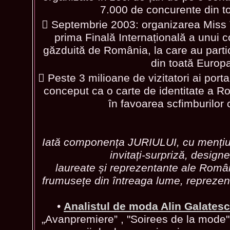
7.000 de concurente din t
 Septembrie 2003: organizarea Miss
prima Finală Internațională a unui 
găzduită de România, la care au parti
din toată Europ
 Peste 3 milioane de vizitatori ai port
conceput ca o carte de identitate a R
în favoarea scfimburilor c
Iată componența JURIULUI, cu mențiune
invitați-surpriză, designeri
laureate și reprezentante ale Român
frumusețe din întreaga lume, reprezent
•
Analistul de moda Alin Galates
„Avanpremiere” , "Soirees de la mode", i