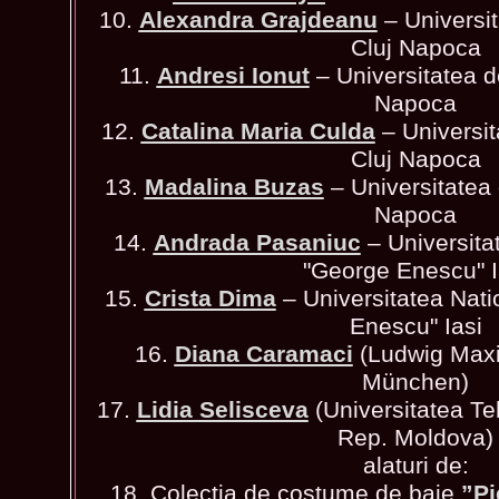
10.
Alexandra Grajdeanu
– Universit
Cluj Napoca
11.
Andresi Ionut
– Universitatea d
Napoca
12.
Catalina Maria Culda
– Universit
Cluj Napoca
13.
Madalina Buzas
– Universitatea 
Napoca
14.
Andrada Pasaniuc
– Universita
"George Enescu" I
15.
Crista Dima
– Universitatea Nati
Enescu" Iasi
16.
Diana Caramaci
(Ludwig Maxim
München)
17.
Lidia Selisceva
(Universitatea Te
Rep. Moldova)
alaturi de:
18. Colecția de costume de baie
”Pi