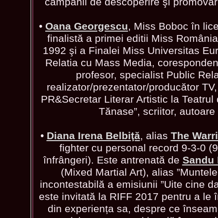
campanii de descoperire şi promovare 
•
Oana Georgescu
, Miss Boboc în lice
finalistă a primei editii Miss România
1992 şi a Finalei Miss Universitas 
Relatia cu Mass Media, corespondent
profesor, specialist Public Rela
realizator/prezentator/producător TV,
PR&Secretar Literar Artistic la Teatrul
Tănase”, scriitor, autoare 
•
Diana Irena Belbiţă
, alias
The Warri
fighter cu personal record 9-3-0 (9 
înfrângeri). Este antrenată de
Sandu
(Mixed Martial Art), alias ”Muntele
incontestabilă a emisiunii ”Uite cine
este invitată la RIFF 2017 pentru a le
din experiența sa, despre ce însea