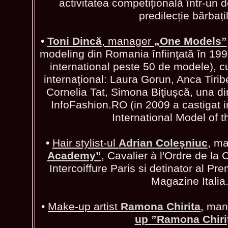
activitatea competițională într-un
predilecție bărbațil
•
Toni Dincă
, manager
„One Models”
modeling din Romania înfiinţată în 199
international peste 50 de modele), c
internaţional: Laura Gorun, Anca Tiri
Cornelia Tat, Simona Biţiuşcă, una di
InfoFashion.RO (in 2009 a castigat 
International Model of t
•
Hair stylist-ul
Adrian Coleşniuc
, m
Academy”
, Cavalier à l'Ordre de la
Intercoiffure Paris si detinator al P
Magazine Italia
•
Make-up artist
Ramona Chirita
, ma
up ”Ramona Chiri