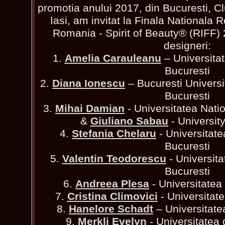
promotia anului 2017, din Bucuresti, C
Iasi, am invitat la Finala Nationala
Romania - Spirit of Beauty® (RIFF) 2
designeri:
1.
Amelia Carauleanu
– Universitat
Bucuresti
2.
Diana Ionescu
– Bucuresti Universi
Bucuresti
3.
Mihai Damian
- Universitatea Nati
&
Giuliano Sabau
- Universit
4.
Stefania Chelaru
- Universitate
Bucuresti
5.
Valentin Teodorescu
- Universita
Bucuresti
6.
Andreea Plesa
- Universitatea
7.
Cristina Climovici
- Universitat
8.
Hanelore Schadt
– Universitate
9.
Merkli Evelyn
- Universitatea