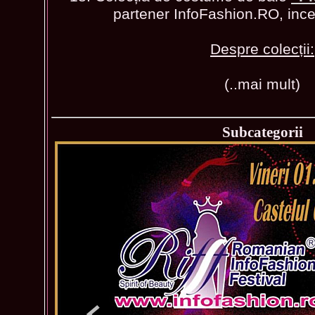
partener InfoFashion.RO, inc
Despre colecții:
(..mai mult)
Subcategorii