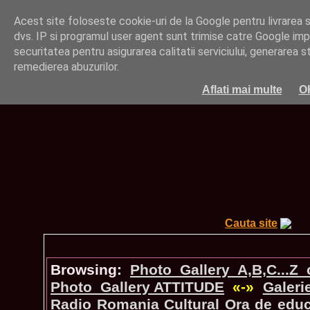
Acest site foloseste cookie-uri de la Google pentru livrarea ser
dvs. IP si programul user agent sunt trimise catre Google impr
securitatea pentru asigurarea calitatii serviciului, generarea st
remedierea abuzurilor.
Aflati mai multe
O
Cauta site
Browsing:
Photo_Gallery A,B,C...Z
Photo_Gallery ATTITUDE
«-»
Galeri
Radio Romania Cultural Ora de educa