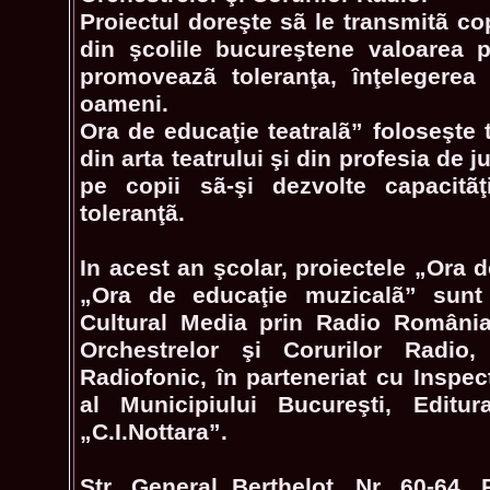
Proiectul doreşte sã le transmitã cop
din şcolile bucureştene valoarea 
promoveazã toleranţa, înţelegerea
oameni.
Ora de educaţie teatralã” foloseşte
din arta teatrului şi din profesia de ju
pe copii sã-şi dezvolte capacitãţ
toleranţã.
In acest an şcolar, proiectele „Ora d
„Ora de educaţie muzicalã” sunt 
Cultural Media prin Radio România 
Orchestrelor şi Corurilor Radio,
Radiofonic, în parteneriat cu Inspec
al Municipiului Bucureşti, Editu
„C.I.Nottara”.
Str. General Berthelot, Nr. 60-64, 