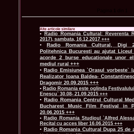
Pagina
1
din 1
Alte articole similare
•
Radio Romania Cultural: Reverenta Re
2017), sambata, 16.12.2017 +++
•
Radio Romania Cultural, Digi 2
Politehnica Bucuresti au ajutat Liceul
acorde 2 burse educationale unor ele
mediul rural +++
•
Radio Emisiunea `Orasul vorbeste` l
Realizator Ioana Baldea- Constantines
Dragomir 20.09.2015 +++
•
Radio Romania este oglinda Festivalului
Enescu` 30.08- 21.09.2015 +++
•
Radio Romania Centrul Cultural Medi
Bucharest Music Film Festival in 
20.06.2015 +++
•
Radio Romania Studioul `Alfred Alessa
Recital cu acces liber 16.06.2015 +++
•
Radio Romania Cultural Dupa 25 de 