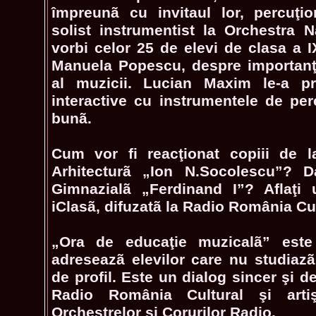
împreunã cu invitaul lor, percuţi
solist instrumentist la Orchestra N
vorbi celor 25 de elevi de clasa a IX
Manuela Popescu, despre importanţa
al muzicii. Lucian Maxim le-a pre
interactive cu instrumentele de per
bunã.
Cum vor fi reacţionat copiii de l
Arhitecturã „Ion N.Socolescu”? 
Gimnazialã „Ferdinand I”? Aflaţi u
iClasã, difuzatã la Radio România Cult
„Ora de educaţie muzicalã” este
adreseazã elevilor care nu studiazã 
de profil. Este un dialog sincer şi de
Radio România Cultural şi artişt
Orchestrelor şi Corurilor Radio.