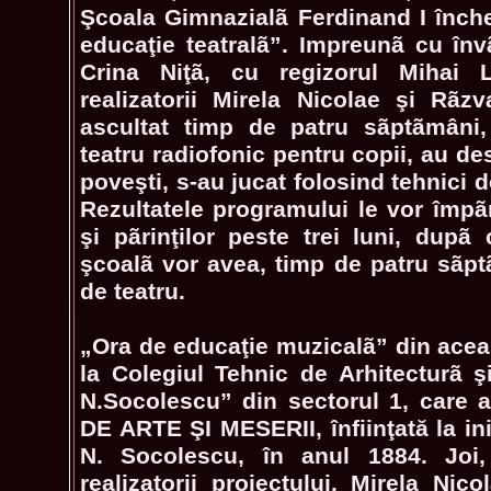
Şcoala Gimnazialã Ferdinand I înch
educaţie teatralã”. Impreunã cu înv
Crina Niţã, cu regizorul Mihai 
realizatorii Mirela Nicolae şi Rãz
ascultat timp de patru sãptãmâni,
teatru radiofonic pentru copii, au de
poveşti, s-au jucat folosind tehnici 
Rezultatele programului le vor împãr
şi pãrinţilor peste trei luni, dupã 
şcoalã vor avea, timp de patru sãpt
de teatru.
„Ora de educaţie muzicalã” din acea
la Colegiul Tehnic de Arhitecturã ş
N.Socolescu” din sectorul 1, care 
DE ARTE ŞI MESERII, înfiinţată la iniţ
N. Socolescu, în anul 1884. Joi
realizatorii proiectului, Mirela Nic