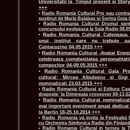
Universitatii la `Timpul prezent si Stor
+++
•
Radio Romania Cultural Pro sau contr
sustinut de Maria Balabas si Sorina Goia 
•
Radio Romania Cultural Drumul spre c
concursului evolueaza la Sala Radio 06.0
•
Radio Romania Cultural Cafeneaua d
unui institut care nu trebuie sa
Cantacuzino 04.05.2015 +++
•
Radio Romania Cultural -Avatar Enescu
celebreaza complexitatea personalitati
compozitor 04-09.05.2015 +++
•
Radio Romania Cultural Gala Pre
cultural: Mircea Albulescu si Gigi
nominalizati 23.03.2015 +++
•
Radio Romania Cultural si Editura Cas
dragoste` la Dimineata crossover 09-13.0
•
Radio Romania Cultural nominalizat
mai important eveniment anual dedicat 
la Berlin 18-25.10.2014 +++
•
Radio_Romania va invita la Festivalul
cu Orchestra Simfonica Radio din Finland
•
Radio Romania Cultural in turneu la TI