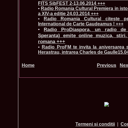
FITS SibFEST 2-13.06.2014 +++
•
Radio Romania Cultural Premiera in istor
a XIV-a editie 24.03.2014 +++
•
Radio Romania Cultural citeste pe
International de Carte Gaudeamus ! +++
•
Radio ProDiaspora, un radio de V
Speranta) emite online muzica, stiri,
romana +++
•
Radio ProFM te invita la aniversarea 
Herastrau, intrarea Charles de Gaulle15.0
Home
Previous
Nex
Termeni si conditii
|
Con