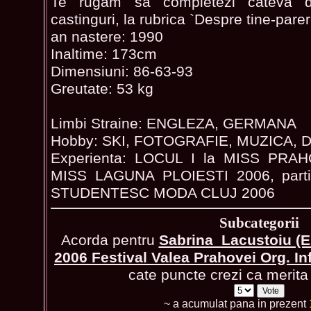
Te rugam sa completezi cateva da
castinguri, la rubrica `Despre tine-parer
an nastere: 1990
Inaltime: 173cm
Dimensiuni: 86-63-93
Greutate: 53 kg
Limbi Straine: ENGLEZA, GERMANA
Hobby: SKI, FOTOGRAFIE, MUZICA, 
Experienta: LOCUL I la MISS PRAHO
MISS LAGUNA PLOIESTI 2006, parti
STUDENTESC MODA CLUJ 2006
Subcategorii
Acorda pentru
Sabrina_Lacustoiu (
2006 Festival Valea Prahovei Org. I
cate puncte crezi ca merita 
~ a acumulat pana in prezent