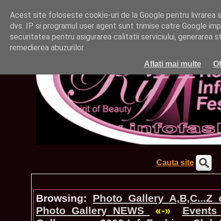
Acest site foloseste cookie-uri de la Google pentru livrarea ser
dvs. IP si programul user agent sunt trimise catre Google impr
securitatea pentru asigurarea calitatii serviciului, generarea st
remedierea abuzurilor.
Aflati mai multe
O
Cauta site
Browsing:
Photo_Gallery A,B,C...Z
Photo_Gallery NEWS
«-»
Events