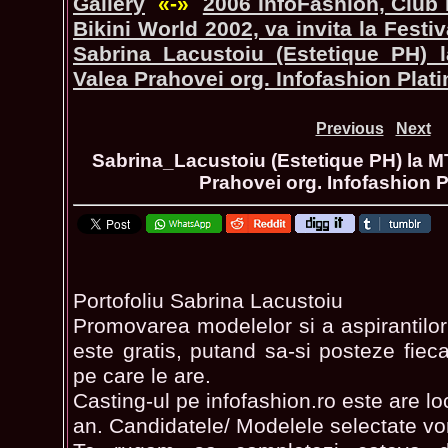
Gallery
«-»
2006 InfoFashion, Club 
Bikini World 2002, va invita la Festi
Sabrina_Lacustoiu (Estetique PH) 
Valea Prahovei org. Infofashion Plat
Previous
Next
Sabrina_Lacustoiu (Estetique PH) la M
Prahovei org. Infofashion 
Portofoliu Sabrina Lacustoiu
Promovarea modelelor si a aspirantilo
este gratis, putand sa-si posteze fie
pe care le are.
Casting-ul pe infofashion.ro este are lo
an. Candidatele/ Modelele selectate vor 