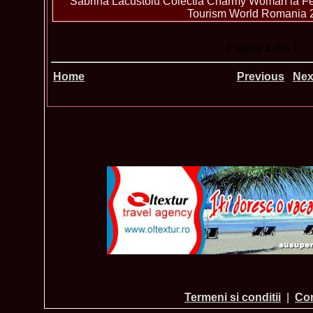
Sabrina Lacustoiu Colectia Charmy Woman la Fes
Tourism World Romania 
Pagina
1
din 1
Home
Previous
Nex
Termeni si conditii
|
Con