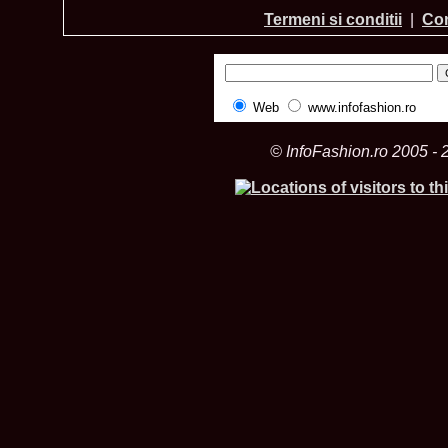
Termeni si conditii
|
Con
Web
www.infofashion.ro
© InfoFashion.ro 2005 - 