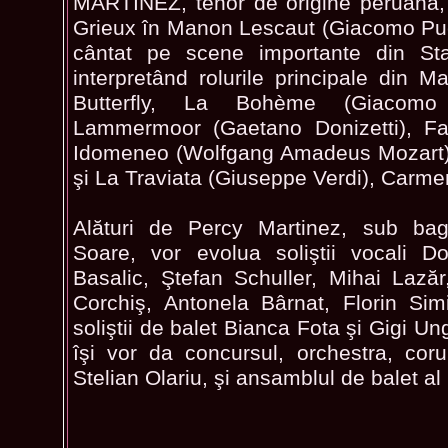
MARTINEZ, tenor de origine peruană, 
Grieux în Manon Lescaut (Giacomo Puc
cântat pe scene importante din Sta
interpretând rolurile principale din
Butterfly, La Bohème (Giacomo 
Lammermoor (Gaetano Donizetti), Fa
Idomeneo (Wolfgang Amadeus Mozart),
şi La Traviata (Giuseppe Verdi), Carme
Alături de Percy Martinez, sub baghe
Soare, vor evolua soliştii vocali D
Basalic, Ştefan Schuller, Mihai Lazăr
Corchiş, Antonela Bârnat, Florin Sim
soliştii de balet Bianca Fota şi Gigi 
îşi vor da concursul, orchestra, coru
Stelian Olariu, şi ansamblul de balet a