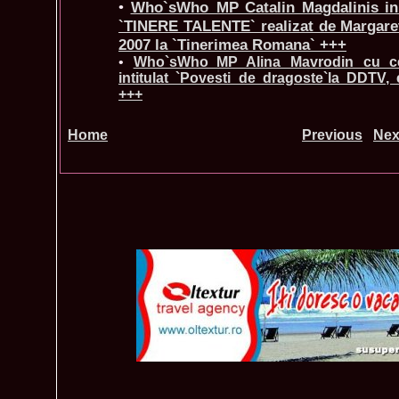
•
Who`sWho_MP Catalin Magdalinis in 
`TINERE TALENTE` realizat de Margaret
2007 la `Tinerimea Romana` +++
•
Who`sWho_MP Alina Mavrodin cu ce
intitulat `Povesti de dragoste`la DDTV
+++
Home
Previous
Nex