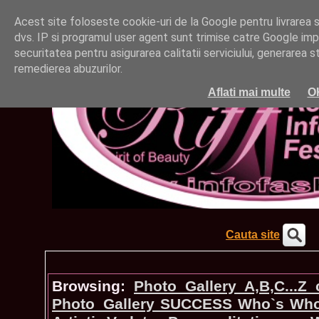
Acest site foloseste cookie-uri de la Google pentru livrarea ser
dvs. IP si programul user agent sunt trimise catre Google impr
securitatea pentru asigurarea calitatii serviciului, generarea st
remedierea abuzurilor.
Aflati mai multe
O
Cauta site
Browsing:
Photo_Gallery A,B,C...Z
Photo_Gallery SUCCESS Who`s Wh