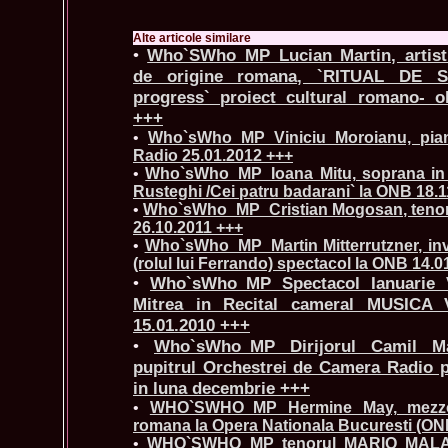
Alte articole similare
•
Who`SWho_MP_Lucian Martin, artistu
de origine romana, `RITUAL DE 
progress` proiect cultural romano- o
+++
•
Who`sWho_MP_Viniciu Moroianu, pianis
Radio 25.01.2012 +++
•
Who`sWho_MP_Ioana Mitu, soprana in s
Rusteghi /Cei patru badarani` la ONB 18.
•
Who`sWho_MP_Cristian Mogosan, tenor,
26.10.2011 +++
•
Who`sWho_MP_Martin Mitterrutzner, invit
(rolul lui Ferrando) spectacol la ONB 14.0
•
Who`sWho_MP Spectacol Ianuarie Vi
Mitrea in Recital cameral MUSICA 
15.01.2010 +++
•
Who`sWho_MP Dirijorul Camil Mar
pupitrul Orchestrei de Camera Radio 
in luna decembrie +++
•
WHO`SWHO_MP Hermine May, mezzo
romana la Opera Nationala Bucuresti (ON
•
WHO`SWHO_MP tenorul MARIO MALAGNI