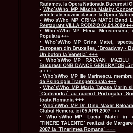
Radames, la Opera Nationala Bucuresti O
•
Who`sWho_MP Mischa Maisky Concerte,
vedete ale muzicii clasice, la Opera Natio
•
Who`sWho_MP_CRINA MATEI Band L
Restaurant VILLA RODIZIO 03.04.2009 ++
•
Who`sWho_MP Elena Merisoreanu, i
Populara +++
•
Who`sWho_MP_Crina Matei, spectac
European din Bruxelles, `Broadway - Bu
Un bufon la Venetia` +++
•
Who`sWho_MP RAZVAN MAZILU la
Bucuresti ONB DANCE GENERATOR, 5 mart
a +++
•
Who`sWho_MP Ilie Marinescu, membru
de Psihologie Transpersonala +++
•
Who`sWho_MP Maria Tanase Marin si 
`Ciuleandra` au cucerit Portugalia, So
toata Romania +++
•
Who`sWho_MP Dr. Dinu Maxer Reloade
Clubul Hemera, joi 05 APR.2007 +++
•
Who`sWho_MP Lucia Matei in co
`TINERE TALENTE` realizat de Margaret
2007 la `Tinerimea Romana` +++