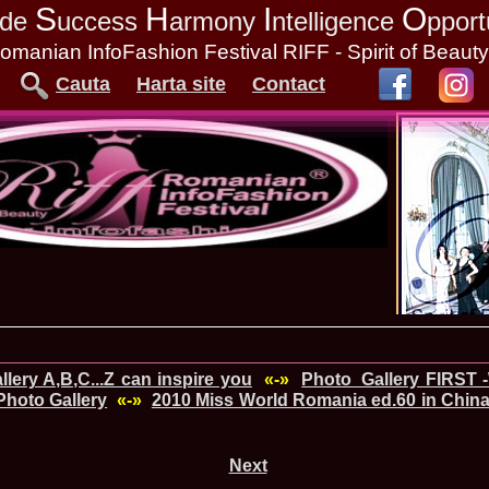
S
H
I
O
tude
uccess
armony
ntelligence
pport
omanian InfoFashion Festival RIFF - Spirit of Beaut
Cauta
Harta site
Contact
lery A,B,C...Z can inspire you
«-»
Photo_Gallery FIRST 
hoto Gallery
«-»
2010 Miss World Romania ed.60 in China
Next