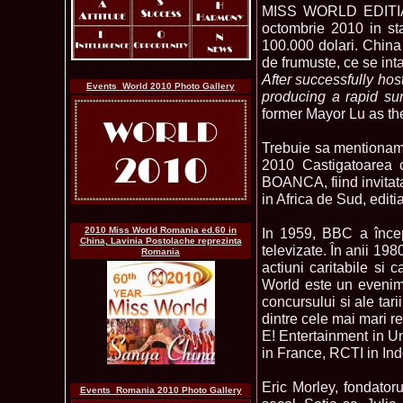
MISS WORLD EDITIA 
octombrie 2010 in st
100.000 dolari. China
de frumuste, ce se int
After successfully ho
Events_World 2010 Photo Gallery
producing a rapid su
former Mayor Lu as the
Trebuie sa mentionam 
2010 Castigatoarea c
BOANCA, fiind invitat
in Africa de Sud, edit
2010 Miss World Romania ed.60 in
In 1959, BBC a încep
China, Lavinia Postolache reprezinta
televizate. În anii 19
Romania
actiuni caritabile si
World este un evenime
concursului si ale ta
dintre cele mai mari r
E! Entertainment in U
in France, RCTI in In
Eric Morley, fondator
Events_Romania 2010 Photo Gallery