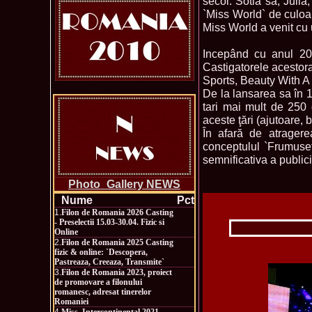
secol. Sotia sa, Julia
`Miss World` de culoa
Miss World a venit cu 
Incepând cu anul 200
Castigatorele acestora
Sports, Beauty With A
De la lansarea sa în 1
tari mai mult de 250 d
aceste ţări (ajutoare, 
În afară de atragere
conceptulul `Frumuse
semnificativa a publici
Photo_Gallery NEWS
Nume
Pct
1.
Filon de Romania 2026 Casting
- Preselectii 15.03-30.04. Fizic si
Online
2.
Filon de Romania 2025 Casting
fizic & online: `Descopera,
Pastreaza, Creeaza, Transmite`
3.
Filon de Romania 2023, proiect
de promovare a filonului
romanesc, adresat tinerelor
Romaniei