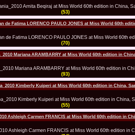
China
66.
Maria_Lia_B
(53)
Infofashion Pl
67.
Miss_Interc
Wang. For Rom
tan de Fatima LORENCO PAULO JONES at Miss World 60th editio
68.
Miss_Interco
titlului nation
69.
2003 Andreea
(70)
70.
Andra_Corin
/Infofashion P
71.
Bride of th
a_2010 Mariana ARAMBARRY at Miss World 60th edition in Chin
72.
Diana_Coras
Tinute create d
73.
Madalina_Dr
(93)
la Cascada Vic
74.
Larisa_Bori
Friendship in 
a_2010 Kimberly Kuiperi at Miss World 60th edition in China, Sa
75.
Alina_Clap
INTERCONTINEN
76.
The_Miss Gl
Albania org. i
(55)
77.
Venezuela- M
Ruxandra Orha-
010 Ashleigh Carmen FRANCIS at Miss World 60th edition in Ch
78.
Madalina_Dr
Europe in Rom
79.
Ioana_Zileri
la Model of the