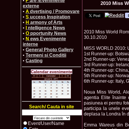
•
F
are /Evenimente
2010 Miss W
externe
•
A
dvertising / Promovare
•
S
uccess Inspiration
•
H
armony of Arts
•
I
ntelligence News
2010 Miss World Roman
•
O
pportunity News
30.10.2010
•
N
ews Evenimente
interne
MISS WORLD 2010: U
•
General Photo Gallery
1st Runner-up: Bots
•
Termeni si Conditii
2nd Runner-up: Venez
•
Casting
3rd Runner-up: Irelan
4th Runner-up: China
Calendar evenimente
5th Runner-up: Norwa
6th Runner-up: Italy, 
Noua Miss World, Alex
agentia Elite înainte
pasiunea ei pentru foto
Search/ Cauta in site
participa la unele ev
deplasa la Londra în 
Event/User/Name
Emma Wareus din Bots