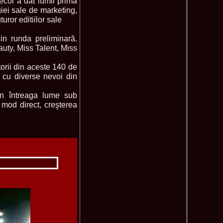
ecol a dat lumii prima
iei sale de marketing,
ledea 2012 at Miss Oriental Tourism Pageant in China, Dress
885
ror editiilor sale
cu
f the World 2017 Winners. Bianca Iuga repr. Romania
870
tival
n runda preliminară.
obe 2011 Romania Georgiana Moga Winner Disco Queen 38th
860
auty, Miss Talent, Miss
ntinental 2009 in Belarus, Romania representative Maria Lia
855
orii din aceste 140 de
i cu diverse nevoi din
 Kong World Peace Miss Winner Latvia. Infofashion.RO
850
istina Pacurar -Romania si Irina Rotari -Moldova
din întreaga lume sub
9 Oana Burlacu Miss Wisdom at Miss International Beauty in
830
od direct, creşterea
9 Monica Gyongyver Illyes Top Model of the World 2009 Final
820
O ed. 16
du Romania at Beauty of the World in China, Dress Designer
805
est Evening Gown
 2006 International Romania, Ramona Jalba Top 15 with late
795
under) in China
Romania & Corina Nivnea- Moldova Korea to Miss Global
795
015. Winner -Vetaka Petsuk -Thailand!
ia_Amanda Ilie Winner of Miss Teen at Miss Tourism
795
nia org. Platinum Ag Infofashion
oi 2011, Finalist Miss Tourism Queen International in China
760
obe 2009 Romania Alexandra Jitaru in Albania org. in
750
ashion.RO
goeas 2002 a reprezentat Romania la Miss Bikini World, in
749