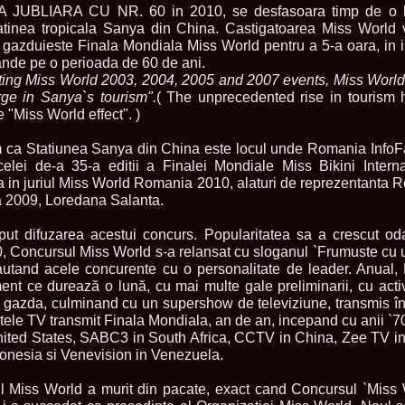
la Harare
JUBLIARA CU NR. 60 in 2010, se desfasoara timp de o l
24.
Top_Model O
atinea tropicala Sanya din China. Castigatoarea Miss World 
with WBO
 gazduieste Finala Mondiala Miss World pentru a 5-a oara, in i
25.
Romania 201
ande pe o perioada de 60 de ani.
World in Germ
sting Miss World 2003, 2004, 2005 and 2007 events, Miss World
26.
The_Miss Gl
rge in Sanya`s tourism".
( The unprecedented rise in tourism
at Toronto, Ca
 "Miss World effect". )
27.
Miss_Suprana
RIFF
28.
Loredana_Ba
ca Statiunea Sanya din China este locul unde Romania InfoFas
Catalin Boteza
elei de-a 35-a editii a Finalei Mondiale Miss Bikini Inter
29.
Laura_Barzo
a in juriul Miss World Romania 2010, alaturi de reprezentanta 
ed. in Tirana, 
ia 2009, Loredana Salanta.
30.
Miss_Supran
Festival to Pta
ut difuzarea acestui concurs. Popularitatea sa a crescut oda
31.
Romania 201
All Nations
80, Concursul Miss World s-a relansat cu sloganul `Frumuste cu 
32.
Miss_Interc
 cautand acele concurente cu o personalitate de leader. Anual
33.
Laura_Barzo
nt ce durează o lună, cu mai multe gale preliminarii, cu activ
SuperModel in 
rii gazda, culminand cu un supershow de televiziune, transmis î
34.
Eliza_Magur
etele TV transmit Finala Mondiala, an de an, incepand cu anii `7
China dupa cast
nited States, SABC3 in South Africa, CCTV in China, Zee TV in
35.
Catalina_Ia
Turkey
donesia si Venevision in Venezuela.
36.
Miss_Interco
Mihaela Tatu la
ul Miss World a murit din pacate, exact cand Concursul `Miss W
37.
Lavinia_Pos