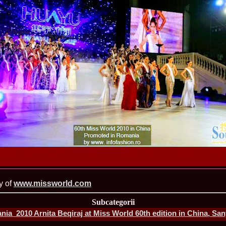
urma Finalei Na
52.
2013 Andree
International,
53.
Ana_Alexand
Europe in Turc
54.
Top_Model o
55.
The_Miss Gl
Romania InfoF
56.
Ioana_Mosn
International i
57.
Anca_Vasiu 
Infofashion Pl
58.
Miss_Bikini
ROC
59.
Alexandra_C
Tanzania prin 
60.
Miss_All_Na
Castigatoarea d
61.
Top_Model o
Winner RIFF- S
62.
Miss_Supran
RIFF
y of
www.missworld.com
63.
MoldovaRep_
/InfoFashion
Subcategorii
64.
2002 Nicolet
nia_2010 Arnita Beqiraj at Miss World 60th edition in China, Sa
Malta
65.
MoldovaRep_