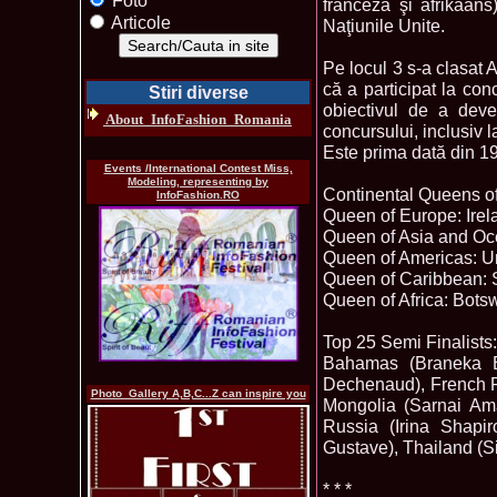
Foto
franceză şi afrikaan
Articole
Naţiunile Unite.
Pe locul 3 s-a clasat
că a participat la con
Stiri diverse
obiectivul de a deve
About_InfoFashion_Romania
concursului, inclusiv l
Este prima dată din 19
Events /International Contest Miss,
Modeling, representing by
Continental Queens o
InfoFashion.RO
Queen of Europe: Ire
Queen of Asia and Oc
Queen of Americas: Un
Queen of Caribbean: S
Queen of Africa: Bo
Top 25 Semi Finalists:
Bahamas (Braneka Ba
Dechenaud), French Po
Photo_Gallery A,B,C...Z can inspire you
Mongolia (Sarnai Ama
Russia (Irina Shapir
Gustave), Thailand (Si
* * *