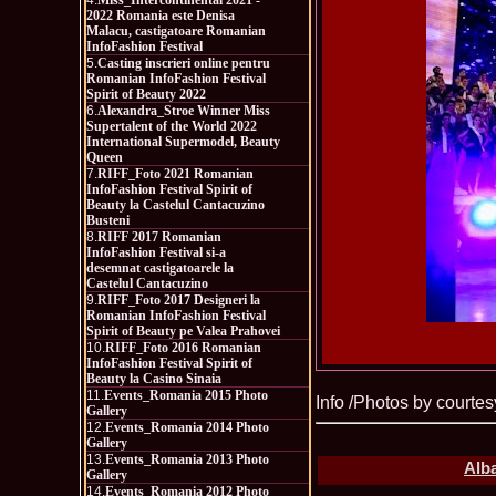
4.
Miss_Intercontinental 2021 -
2022 Romania este Denisa
Malacu, castigatoare Romanian
InfoFashion Festival
5.
Casting inscrieri online pentru
Romanian InfoFashion Festival
Spirit of Beauty 2022
6.
Alexandra_Stroe Winner Miss
Supertalent of the World 2022
International Supermodel, Beauty
Queen
7.
RIFF_Foto 2021 Romanian
InfoFashion Festival Spirit of
Beauty la Castelul Cantacuzino
Busteni
8.
RIFF 2017 Romanian
InfoFashion Festival si-a
desemnat castigatoarele la
Castelul Cantacuzino
9.
RIFF_Foto 2017 Designeri la
Romanian InfoFashion Festival
Spirit of Beauty pe Valea Prahovei
10.
RIFF_Foto 2016 Romanian
InfoFashion Festival Spirit of
Beauty la Casino Sinaia
11.
Events_Romania 2015 Photo
Info /Photos by courtes
Gallery
12.
Events_Romania 2014 Photo
Gallery
13.
Events_Romania 2013 Photo
Alba
Gallery
14.
Events_Romania 2012 Photo