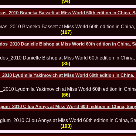
(94)
80.
The_Miss Gl
InfoFashion Fes
s_2010 Braneka Bassett at Miss World 60th edition in China, 
81.
Bianca_Goga
castigatoare Ro
82.
Andrada_Fli
prin Infofashi
(107)
83.
Eva Neagoe 
Festival in Chi
os_2010 Danielle Bishop at Miss World 60th edition in China, 
84.
Sorana_Nita
Mediterranean
85.
Maria Danci
86.
Top_Model o
(35)
titlului nation
87.
Diana_Nica 2
Miss Adriatica 
_2010 Lyudmila Yakimovich at Miss World 60th edition in China,
88.
Oana_Burlac
International B
89.
Roxana_Rus 
Bikini Queen in
(66)
90.
Miss_Bikini
Shanghai Chin
gium_2010 Cilou Annys at Miss World 60th edition in China, San
91.
Taiwan Char
Romania, Andor
92.
Netherlands
International 2
(193)
93.
Romania 200
Intercontinental