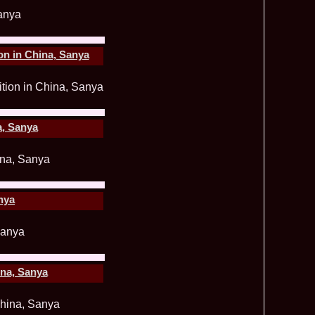
ledea 2011 la Miss Global Beauty Queen in South Korea org.
620
atinum Ag
ontinental 2014 in Germany Winner Thailand- Patraporn
590
ania, Emanuela Tancau
n in China, Sanya
ntinental 2012 in Germania, Sinziana Sirghi, castigatoarea
580
al la Romanian InfoFashion Festival
 Alina Cojocaru, Romania locul 3 la Finala Miss Bikini World
580
a_Stanescu 2002 la Model of the Universe in Turkey
576
latinum Ag A_176CM
e World 2012 in Singapore, Alina Clapa representing Romania
570
a, Sanya
 O bihoreanca la Finala Top Model of the World 2014 in Egipt
565
e Cristina Breteanu
aghia 2005 a reprezentat Bucuresti-ul la Miss Tourism World
560
toria /Infofashion Platinum Ag M_176CM
ceanu 2010 Romania Miss Charm 2nd runner up la Miss
550
China /Infofashion Agressione Bv L_173CM
nya
a 2010 Romania for Dominican Rep MISS
540
TAL Final 39 edition/ InfoFashion.RO
obe 2005 Andreea Alina Cojocaru Miss Bikini Winner in
535
n Romania InfoFashion.RO
elidsa Duarte Winner Miss Bikini Universe 2015 in China. -
505
 Romanian InfoFashion Festival Spirit of Beauty®
ina, Sanya
aghici 2003 a reprezentat Valea Prahovei la Miss Tourism
504
ania /Infofashion Platinum Ag M_177CM
u 2004 (Transilvania Fashion) a obtinut titlul Platinum Model
495
 World in China