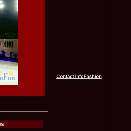
tionale de la Busteni /Infofashion Platinum Ag
a Popa Castigatoarea Miss Photogenic la Miss Tourism Queen
740
 dupa RIFF 2012
ra_Stoian 2002 Romania a castigat titlul Miss Tourism
730
ia
f the World 2016 Final in Germany. For Romania, Diana Albu
725
obe 2006 Romania TOP 20 Diana Nica in Albania org. in
720
ashion.RO
eagu 2008 Romania Miss Charm at Miss Tourism
710
n Malaysia, Dress by Oana Savescu
2009 in Poland at Miss Supranational WBA`s Global Gala/
705
atinum Ag
 2006 Ana Zupcec Romania la Miss Bikini World in Taiwan
703
hiroiu 2006 Bucharest la Model of the World Finala in
695
InfoFashion Platinum Ag A_173CM
Contact InfoFashion
tions 2012 Romania: Amalia Girbea & Cristina David,
685
in 2011, preda coroana
f the World 2012 in Germany Alexandra Georgiana Birsan,
655
pirit of Beauty
ational Final 2012 in Polonia, Madalina Horlescu, Romania
655
&_Ana Velesco 2009 in TOP 15 Miss Supranational in Poland
636
a Motei a reprezentat Valea Prahovei la Miss Bikini World in
630
nya
&_Ana Velesco 2008 3rd ru la Miss Global Beauty Queen in
620