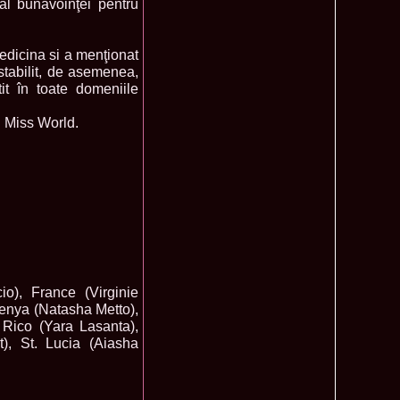
al bunăvoinţei pentru
mi National Park Award
olache 2010 in Miss World 60th ed in China, outfit by Catalin
2575
ristina Breteanu
edicina si a menţionat
namaria Istrate in China 2nd ru Miss Tourism Europe at
2280
 stabilit, de asemenea,
ueen International
it în toate domeniile
lanta 2009 Romania la Finala Miss World in South Africa 9
2075
raru from Romania is The Winner of Miss Globe 2013 World
1980
l Miss World.
gariu 2003 castigatoare Miss Tourism World in Venezuela dupa
1890
uty Valea Prahovei
ational Romania 2015 Eliza Ancau, Winner Stephanie
1655
uay in Poland
ational 2010 Romania Laura Barzoiu clasata in TOP 20 in
1605
Polonia
ational 2016 Sinziana Sirghi Best Evening Dress in TOP 25
1420
oland, after Romanian InfoFashion Festival
exandra 2011 Romania la Miss World, editia 61 in UK,
1410
n, tinute oferite de Natalia Vasiliev, costum national Eva
o), France (Virginie
rghi 3rd Runner up Miss Tourism Queen International in
1390
enya (Natasha Metto),
and 2018
 Rico (Yara Lasanta),
f the World 2015 in Egypt, Maria Podut, representing
1225
t), St. Lucia (Aiasha
8 Delia Duca in TOP 20 among 113 Delegates Miss Tourism
1155
ional in China
 2005 la Miss Tourism World, primire la Ambasada Romaniei
1155