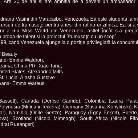
s). Are 20 de ani si are ambitia de a deveni un ambasador 
England, Miku
11.
Lavinia_Post
Botezatu and C
 Adriana Vasini din Maracaibo, Venezuela. Ea este studenta la m
12.
MTQI 2009 A
cursuri de frumuseţe pentru a iesi din rutina ei zilnica. Ea si-a
Miss Tourism Q
ni a 6-a Miss World din Venezuela, astfel încât s-a pregăt
13.
Loredana_Sa
Nov-12 Dec
a proba de talent si la proiectul `frumuseţe cu un scop`.
14.
Bianca_Padu
99, cand Venezuela ajunge la o poziţie privilegiată la concursu
Final
15.
Alina_Cioro
f Beauty
Festival of bea
land- Emma Waldron,
16.
Miss_Supran
Stegman, Parag
eania: China PR- Xiao Tang,
17.
Miss_Supran
ited States- Alexandria Mills
Concursul din 
t. Lucia- Aiasha Gustave
18.
Miss_Supran
tswana- Emma Wareus
Final Show in P
19.
Stanescu_Al
Scotland, Londo
Neagoe
ssett), Canada (Denise Garrido), Colombia (Laura Palaci
20.
Sinziana_Si
lynesia (Mihilani Teixeira), Germany (Susanna Kobylinski), K
Bangkok, Thail
r), Namibia (Odile Gertze), Paraguay (Egny Eckert), Puerto
21.
Top_Model o
ova), Scotland (Nicola Mimnagh), South Africa (Nicole Flin
Romania
rirat Rueangsri)
22.
Romania 200
Queen Internat
23.
Sorana_Nita