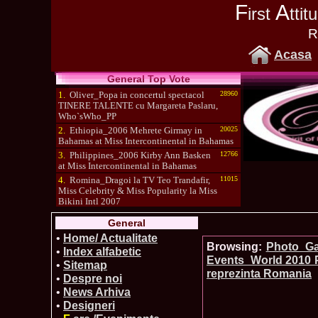
F
A
irst
tti
R
Acasa
General Top Vote
1.
Oliver_Popa in concertul spectacol
28960
TINERE TALENTE cu Margareta Paslaru,
Who`sWho_PP
2.
Ethiopia_2006 Mehrete Girmay in
20025
Bahamas at Miss Intercontinental in Bahamas
3.
Philippines_2006 Kirby Ann Basken
12766
at Miss Intercontinental in Bahamas
4.
Romina_Dragoi la TV Teo Trandafir,
11015
Miss Celebrity & Miss Popularity la Miss
Bikini Intl 2007
5.
Simona_Bitiusca a castigat titlul
10470
General
International Model of the Year 2009 in South
Korea
•
Home/ Actualitate
Browsing:
Photo_Gal
•
Index alfabetic
Events_World 2010 P
•
Sitemap
reprezinta Romania
•
Despre noi
•
News Arhiva
•
Designeri