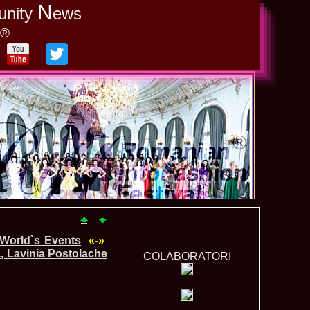
N
unity
ews
y®
-World`s Events
«-»
, Lavinia Postolache
COLABORATORI