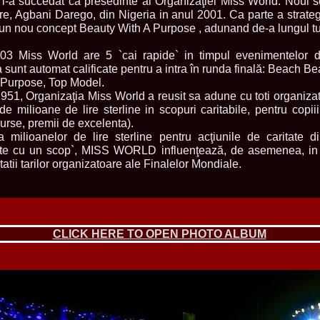
, i-a succedat ca presedinte al Organizaţiei Miss World. Noul s
2013
re, Agbani Darego, din Nigeria in anul 2001. Ca parte a strateg
38.
Maria_Lia_B
un nou concept Beauty With A Purpose , adunand de-a lungul tutu
by Oana Saves
39.
Top_Model o
InfoFashion Fes
3 Miss World are 5 `cai rapide` in timpul evenimentelor di
40.
The_Miss Gl
 sunt automat calificate pentru a intra în runda finală: Beach Be
ed. in Albania
 Purpose, Top Model.
41.
Miss_Interco
951, Organizaţia Miss World a reusit sa adune cu toti organizat
Bledea
e milioane de lire sterline in scopuri caritabile, pentru copii
42.
China &Hong
burse, premii de excelenta).
Contestants: Cr
a milioanelor de lire sterline pentru acţiunile de caritate 
43.
Romania 200
China
te cu un scop`, MISS WORLD influenţează, de asemenea, in m
44.
Romania 200
tatii tarilor organizatoare ale Finalelor Mondiale.
in Germany WB
45.
2007 Ina Ra
Agnes Toma, B
46.
Miss_Bikini
Charlie See (fo
47.
Elena_Zama 
CLICK HERE TO OPEN PHOTO ALBUM
Beauty Queen 2
48.
R2003_Roman
Europe in Roma
49.
Romina_Drag
50.
The_Miss Gl
Romania InfoF
51.
Stefana_Dra