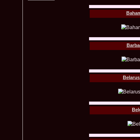
Bahama
Barbad
Belarus
Bel