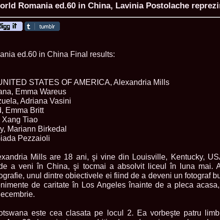
orld Romania ed.60 in China, Lavinia Postolache reprez
ROMANIA Ga
ia ed.60 in China Final results:
Nume
1.
Romina_Dragoi
Miss Bikini Int
NITED STATES OF AMERICA, Alexandria Mills
2.
Simona_Bitiusc
wana, Emma Wareus
South Korea
uela, Adriana Vasini
3.
Mihaela_Tudor
d, Emma Britt
Miss Bikini Wor
, Xang Tiao
4.
Cristina_Fedo
y, Mariann Birkedal
Model of Model
Giada Pezzaioli
5.
Miss_All_Nati
concurs Interna
6.
Sorina_Neacs
andria Mills are 18 ani, şi vine din Louisville, Kentucky, U
International 
 de a veni în China, şi tocmai a absolvit liceul în luna mai.
7.
Florina_Manea
grafie, unul dintre obiectivele ei fiind de a deveni un fotograf b
China 2006
enimente de caritate în Los Angeles înainte de a pleca acasa
8.
Top_Model of
decembrie.
Romania
9.
Miss_Bikini 2
35th edition in
wana este cea clasata pe locul 2. Ea vorbeşte patru limbi
10.
Elida_Daine