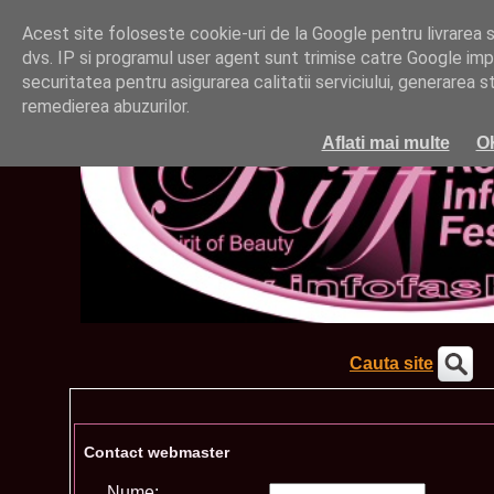
Acest site foloseste cookie-uri de la Google pentru livrarea ser
dvs. IP si programul user agent sunt trimise catre Google impr
securitatea pentru asigurarea calitatii serviciului, generarea st
remedierea abuzurilor.
Aflati mai multe
O
Cauta site
Contact webmaster
Nume: