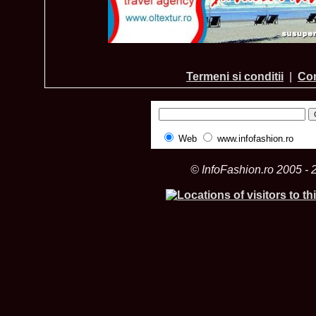
Termeni si conditii
|
Con
Web
www.infofashion.ro
© InfoFashion.ro 2005 - 