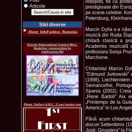
Foto
interpret, fie ca profe
Articole
prestigioase din Europ
pe scene celebre: Konz
Petersburg, Kleinhans 
Stiri diverse
Marcin Dylla s-a născ
About_InfoFashion_Romania
muzică din Ruda Śląs
chitară clasică a p
Events /International Contest Miss,
Academia muzicală d
Modeling, representing by
profesoara Sonja Prunn
InfoFashion.RO
Marchione.
Chitaristul Marcin Dyl
"Edmund Jurkowski” d
(1998), Liechtenstein 
Sernancelhe, Portuga
Spania (2002), Creta
„Rene Bartoli” Aix 
„Printemps de la Guit
Photo_Gallery A,B,C...Z can inspire you
America” in Los Ange
Până acum chitaristul 
discuri Settembrini (
José, Ginastera“ la Fl