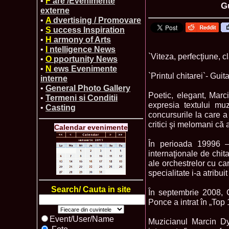
•
F
are /Evenimente
G
externe
•
A
dvertising / Promovare
•
S
uccess Inspiration
•
H
armony of Arts
•
I
ntelligence News
`Viteza, perfecţiune, c
•
O
pportunity News
•
N
ews Evenimente
`Printul chitarei`- Gui
interne
•
General Photo Gallery
Poetic, elegant, Marci
•
Termeni si Conditii
expresia textului muzi
•
Casting
concursurile la care a 
critici şi melomani că 
Calendar evenimente
În perioada 19996 –
internaţionale de chit
ale orchestrelor cu car
specialitate i-a atribui
Search/ Cauta in site
În septembrie 2008, 
Ponce a intrat în „To
Event/User/Name
Muzicianul Marcin Dy