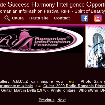
S
H
I
O
tude
uccess
armony
ntelligence
pport
omanian InfoFashion Festival RIFF - Spirit of Beaut
Cauta
Harta site
Contact
allery A,B,C...Z can inspire you
«-»
Photo_Gall
strumente muzicale
«-»
Guitar_2009 Radio Romania Direct
Guitar_Marcin Dylla (1976), `Printul chitarei` Who`sWho_D
Previous
Next