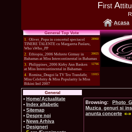
F
A
irst
tti
R
Acasa
General Top Vote
1.
Oliver_Popa in concertul spectacol
28960
TINERE TALENTE cu Margareta Paslaru,
Who`sWho_PP
2.
Ethiopia_2006 Mehrete Girmay in
20025
Bahamas at Miss Intercontinental in Bahamas
3.
Philippines_2006 Kirby Ann Basken
12766
at Miss Intercontinental in Bahamas
4.
Romina_Dragoi la TV Teo Trandafir,
11015
Miss Celebrity & Miss Popularity la Miss
Bikini Intl 2007
5.
Simona_Bitiusca a castigat titlul
10470
General
International Model of the Year 2009 in South
Korea
•
Home/ Actualitate
Browsing:
Photo_G
•
Index alfabetic
Muzica_genuri si in
•
Sitemap
anunta concerte
«-»
•
Despre noi
•
News Arhiva
•
Designeri