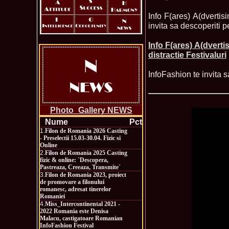
Info F(ares) A(dvertis
invita sa descoperiti pe
Info F(ares) A(dvert
distractie Festivaluri
InfoFashion te invita s
Photo_Gallery NEWS
Nume
Pct
1.
Filon de Romania 2026 Casting
- Preselectii 15.03-30.04. Fizic si
Online
2.
Filon de Romania 2025 Casting
fizic & online: `Descopera,
Pastreaza, Creeaza, Transmite`
3.
Filon de Romania 2023, proiect
de promovare a filonului
romanesc, adresat tinerelor
Romaniei
4.
Miss_Intercontinental 2021 -
2022 Romania este Denisa
Malacu, castigatoare Romanian
InfoFashion Festival