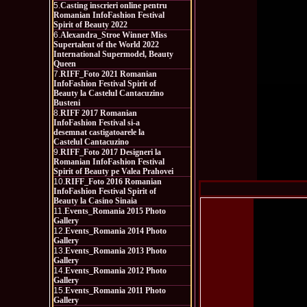
5.
Casting inscrieri online pentru
Romanian InfoFashion Festival
Spirit of Beauty 2022
6.
Alexandra_Stroe Winner Miss
Supertalent of the World 2022
International Supermodel, Beauty
Queen
7.
RIFF_Foto 2021 Romanian
InfoFashion Festival Spirit of
Beauty la Castelul Cantacuzino
Busteni
8.
RIFF 2017 Romanian
InfoFashion Festival si-a
desemnat castigatoarele la
Castelul Cantacuzino
9.
RIFF_Foto 2017 Designeri la
Romanian InfoFashion Festival
Spirit of Beauty pe Valea Prahovei
10.
RIFF_Foto 2016 Romanian
InfoFashion Festival Spirit of
Beauty la Casino Sinaia
11.
Events_Romania 2015 Photo
Gallery
12.
Events_Romania 2014 Photo
Gallery
13.
Events_Romania 2013 Photo
Gallery
14.
Events_Romania 2012 Photo
Gallery
15.
Events_Romania 2011 Photo
Gallery