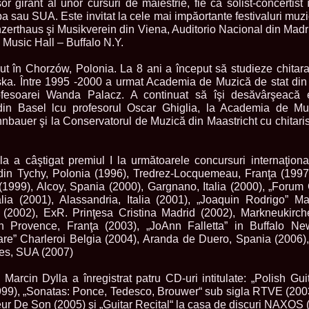
sor girant al unor cursuri de măiestrie, fie ca solist-concertist
England, Miku
a sau SUA. Este invitat la cele mai impăortante festivaluri muzic
11.
Lavinia_Post
erthaus şi Musikverein din Viena, Auditorio Nacional din Madri
Botezatu and C
Music Hall – Buffalo N.Y.
12.
MTQI 2009 A
Miss Tourism Q
ut în Chorzów, Polonia. La 8 ani a început să studieze chitar
13.
Loredana_Sa
Nov-12 Dec
ka. Între 1995 -2000 a urmat Academia de Muzică de stat din
14.
Bianca_Padu
rofesoarei Wanda Palacz. A continuat să îşi desăvârşeacă 
Final
in Basel lcu profesorul Oscar Ghiglia, la Academia de Mu
15.
Alina_Cioro
bauer şi la Conservatorul de Muzică din Maastricht cu chitarist
Festival of bea
16.
Miss_Supran
Stegman, Parag
17.
Miss_Supran
la a câştigat premiul I la următoarele concursuri internaţiona
Concursul din 
in Tychy, Polonia (1996), Tredrez-Locquemeau, Franţa (1997)
18.
Miss_Supran
(1999), Alcoy, Spania (2000), Gargnano, Italia (2000), „Forum 
Final Show in P
lia (2001), Alassandria, Italia (2001), „Joaquin Rodrigo” Ma
19.
Stanescu_Al
 (2002), ExR. Prinţesa Cristina Madrid (2002), Markneukirc
Scotland, Londo
Neagoe
en Provence, Franţa (2003), „JoAnn Falletta” in Buffalo N
20.
Sinziana_Si
are” Charleroi Belgia (2004), Aranda de Duero, Spania (2006),
Bangkok, Thail
les, SUA (2007)
21.
Top_Model o
Romania
Marcin Dylla a înregistrat patru CD-uri intitulate: „Polish Gu
22.
Romania 200
1999), „Sonatas: Ponce, Tedesco, Brouwer“ sub sigla RTVE (200
Queen Internat
eur De Son (2005) şi „Guitar Recital“ la casa de discuri NAXOS 
23.
Sorana_Nita