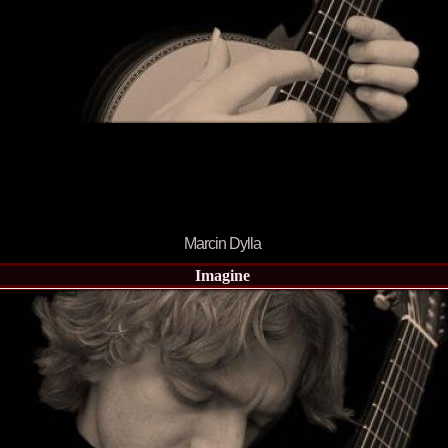
2013
38.
Maria_Lia_B
by Oana Saves
39.
Top_Model o
InfoFashion Fes
40.
The_Miss Gl
ed. in Albania
41.
Miss_Interco
Bledea
42.
China &Hong
Contestants: Cr
43.
Romania 200
China
44.
Romania 200
in Germany WB
Marcin Dylla
45.
2007 Ina Ra
Agnes Toma, B
Imagine
46.
Miss_Bikini
Charlie See (fo
47.
Elena_Zama 
Beauty Queen 2
48.
R2003_Roman
Europe in Roma
49.
Romina_Drag
50.
The_Miss Gl
Romania InfoF
51.
Stefana_Dra