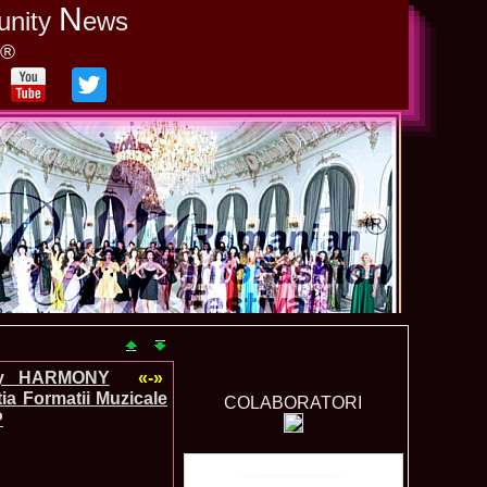
N
unity
ews
y®
ery HARMONY
«-»
ia Formatii Muzicale
COLABORATORI
P