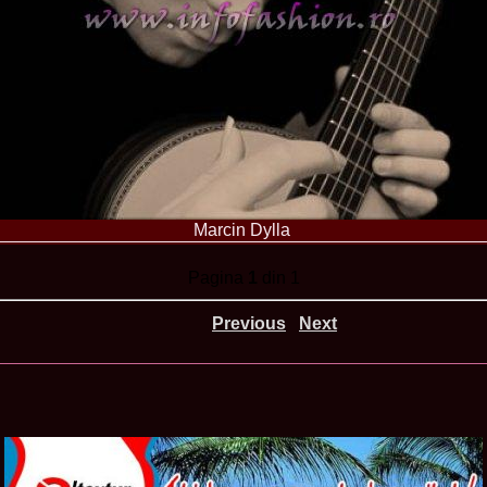
urma Finalei Na
52.
2013 Andree
International,
53.
Ana_Alexand
Europe in Turc
54.
Top_Model o
55.
The_Miss Gl
Romania InfoF
56.
Ioana_Mosn
International i
57.
Anca_Vasiu 
Infofashion Pl
Marcin Dylla
58.
Miss_Bikini
ROC
59.
Alexandra_C
Pagina
1
din 1
Tanzania prin 
60.
Miss_All_Na
Castigatoarea d
Previous
Next
61.
Top_Model o
Winner RIFF- S
62.
Miss_Supran
RIFF
63.
MoldovaRep_
/InfoFashion
64.
2002 Nicolet
Malta
65.
MoldovaRep_