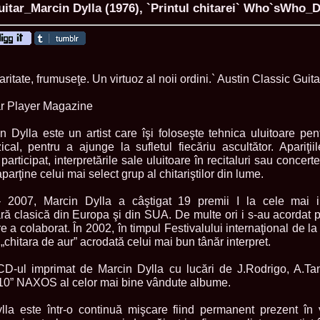
uitar_Marcin Dylla (1976), `Printul chitarei` Who`sWho_
ROMANIA Ga
laritate, frumuseţe. Un virtuoz al noii ordini.` Austin Classic Gui
Nume
tar Player Magazine
1.
Romina_Dragoi
Miss Bikini Int
2.
Simona_Bitiusc
n Dylla este un artist care îşi foloseşte tehnica uluitoare pe
South Korea
cal, pentru a ajunge la sufletul fiecăriu ascultător. Apariţii
3.
Mihaela_Tudor
participat, interpretările sale uluitoare în recitaluri sau concert
Miss Bikini Wor
aparţine celui mai select grup al chitariştilor din lume.
4.
Cristina_Fedo
Model of Model
 2007, Marcin Dylla a câştigat 19 premii I la cele mai i
5.
Miss_All_Nati
concurs Interna
ară clasică din Europa şi din SUA. De multe ori i s-au acordat p
6.
Sorina_Neacs
e a colaborat. În 2002, în timpul Festivalului internaţional de la
International 
t „chitara de aur” acrodată celui mai bun tânăr interpret.
7.
Florina_Manea
China 2006
CD-ul imprimat de Marcin Dylla cu lucări de J.Rodrigo, A.T
8.
Top_Model of
p 10” NAXOS al celor mai bine vândute albume.
Romania
9.
Miss_Bikini 2
35th edition in
lla este într-o continuă mişcare fiind permanent prezent în 
10.
Elida_Daine