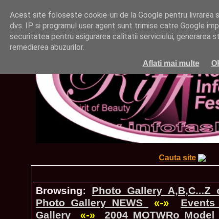
Acest site foloseste cookie-uri de la Google pentru livrarea ser
dvs. IP si programul user agent sunt trimise catre Google impr
securitatea pentru asigurarea calitatii serviciului, generarea st
remedierea abuzurilor.
Aflati mai multe
O
Cauta site
Browsing:
Photo_Gallery A,B,C...Z
Photo_Gallery NEWS
«-»
Events
Gallery
«-»
2004 MOTWRo Model o