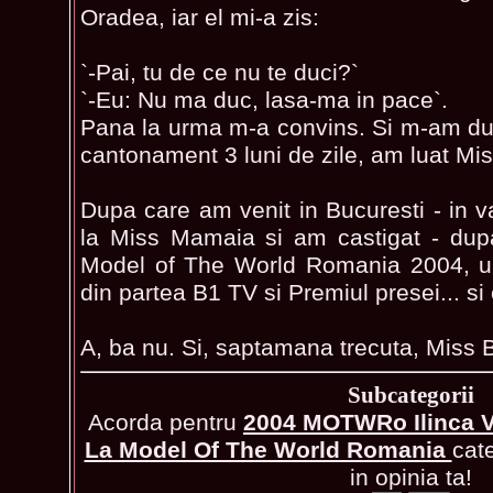
Oradea, iar el mi-a zis:
`-Pai, tu de ce nu te duci?`
`-Eu: Nu ma duc, lasa-ma in pace`.
Pana la urma m-a convins. Si m-am dus
cantonament 3 luni de zile, am luat Mis
Dupa care am venit in Bucuresti - in v
la Miss Mamaia si am castigat - dupa
Model of The World Romania 2004, u
din partea B1 TV si Premiul presei... si
A, ba nu. Si, saptamana trecuta, Miss B
Subcategorii
Acorda pentru
2004 MOTWRo Ilinca V
La Model Of The World Romania
cat
in opinia ta!