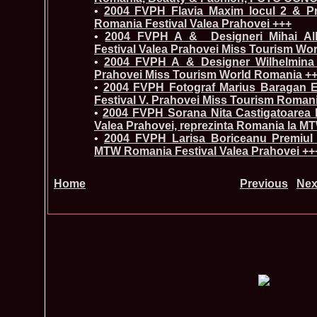
•
2004 FVPH Flavia Maxim locul 2 & P
Romania Festival Valea Prahovei +++
•
2004 FVPH A_&_ Designeri Mihai Alb
Festival Valea Prahovei Miss Tourism Wo
•
2004 FVPH A_&_Designer Wilhelmina A
Prahovei Miss Tourism World Romania +
•
2004 FVPH Fotograf Marius Baragan Ex
Festival V. Prahovei Miss Tourism Roman
•
2004 FVPH Sorana Nita Castigatoarea 
Valea Prahovei, reprezinta Romania la M
•
2004 FVPH Larisa Boriceanu Premiul S
MTW Romania Festival Valea Prahovei ++
Home
Previous
Nex