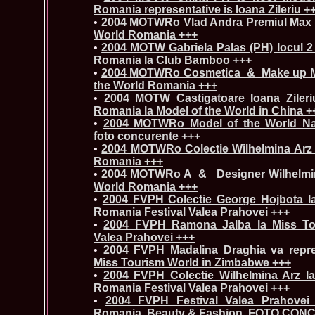
Romania representative is Ioana Zileriu +
•
2004 MOTWRo Vlad Andra Premiul Max F
World Romania +++
•
2004 MOTW Gabriela Palas (PH) locul 2 
Romania la Club Bamboo +++
•
2004 MOTWRo Cosmetica_&_Make up Max
the World Romania +++
•
2004 MOTW Castigatoare Ioana Zileriu
Romania la Model of the World in China +
•
2004 MOTWRo Model of the World Nat
foto concurente +++
•
2004 MOTWRo Colectie Wilhelmina Arz 
Romania +++
•
2004 MOTWRo A_&_ Designer Wilhelmina
World Romania +++
•
2004 FVPH Colectie George Hojbota l
Romania Festival Valea Prahovei +++
•
2004 FVPH Ramona Jalba la Miss Tou
Valea Prahovei +++
•
2004 FVPH Madalina Draghia va reprez
Miss Tourism World in Zimbabwe +++
•
2004 FVPH Colectie Wilhelmina Arz l
Romania Festival Valea Prahovei +++
•
2004 FVPH Festival Valea Prahovei
Romania, Beauty & Fashion, FOTO CO