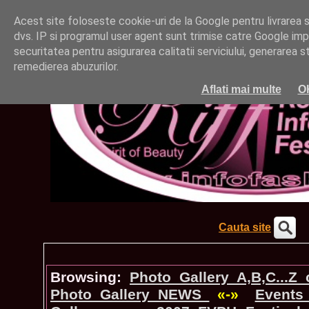
Acest site foloseste cookie-uri de la Google pentru livrarea ser
dvs. IP si programul user agent sunt trimise catre Google impr
securitatea pentru asigurarea calitatii serviciului, generarea st
remedierea abuzurilor.
Aflati mai multe
O
Cauta site
Browsing:
Photo_Gallery A,B,C...Z
Photo_Gallery NEWS
«-»
Events