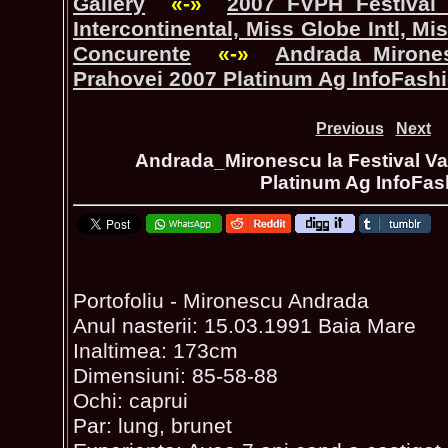
Gallery
«-»
2007_FVPH Festival 
Intercontinental, Miss Globe Intl, M
Concurente
«-»
Andrada_Mirones
Prahovei 2007 Platinum Ag InfoFash
Previous
Next
Andrada_Mironescu la Festival Va
Platinum Ag InfoFas
Portofoliu - Mironescu Andrada
Anul nasterii: 15.03.1991 Baia Mare
Inaltimea: 173cm
Dimensiuni: 85-58-88
Ochi: caprui
Par: lung, brunet