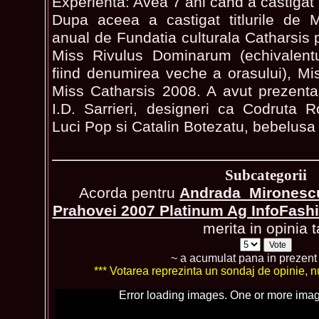
Experienta: Avea 7 ani cand a castigat
Dupa aceea a castigat titlurile de 
anual de Fundatia culturala Catharsis p
Miss Rivulus Dominarum (echivalentu
fiind denumirea veche a orasului), M
Miss Catharsis 2008. A avut prezentari
I.D. Sarrieri, designeri ca Codruta 
Luci Pop si Catalin Botezatu, bebelusa 
Subcategorii
Acorda pentru
Andrada_Mironescu
Prahovei 2007 Platinum Ag InfoFash
merita in opinia t
~ a acumulat pana in prezen
*** Votarea reprezinta un sondaj de opinie, nu 
Error loading images. One or more imag