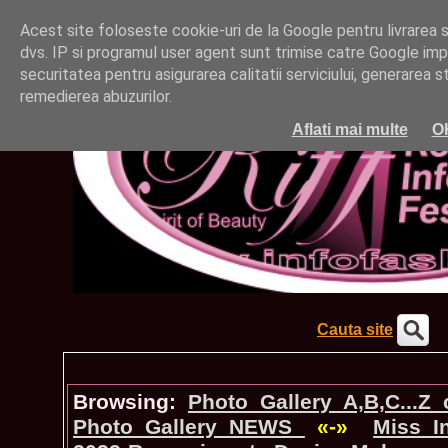
Acest site foloseste cookie-uri de la Google pentru livrarea ser
dvs. IP si programul user agent sunt trimise catre Google impr
securitatea pentru asigurarea calitatii serviciului, generarea st
remedierea abuzurilor.
Aflati mai multe
O
Cauta site
Browsing:
Photo_Gallery A,B,C...Z
Photo_Gallery NEWS
«-»
Miss_I