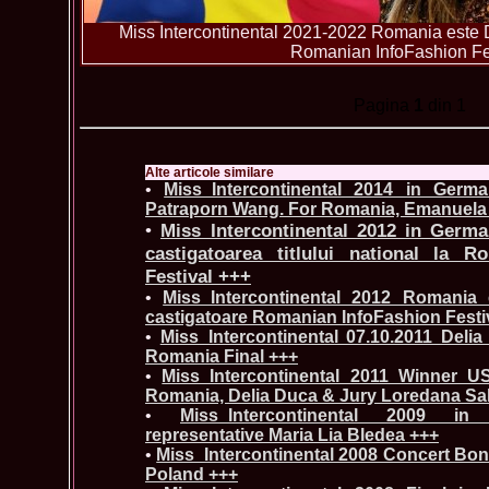
Miss Intercontinental 2021-2022 Romania este 
Romanian InfoFashion Fe
Pagina
1
din 1
Alte articole similare
•
Miss_Intercontinental 2014 in Germ
Patraporn Wang. For Romania, Emanuela
•
Miss_Intercontinental 2012 in German
castigatoarea titlului national la R
Festival +++
•
Miss_Intercontinental 2012 Romania e
castigatoare Romanian InfoFashion Festi
•
Miss_Intercontinental 07.10.2011 Deli
Romania Final +++
•
Miss_Intercontinental 2011 Winner U
Romania, Delia Duca & Jury Loredana Sa
•
Miss_Intercontinental 2009 in
representative Maria Lia Bledea +++
•
Miss_Intercontinental 2008 Concert Bone
Poland +++