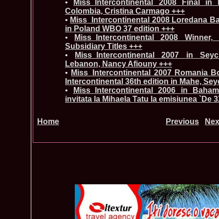
•
Miss_Intercontinental 2008 Final in
Colombia, Cristina Carmago +++
•
Miss_Intercontinental 2008 Loredana Ba
in Poland WBO 37 edition +++
•
Miss_Intercontinental 2008 Winner,
Subsidiary Titles +++
•
Miss_Intercontinental 2007 in Sey
Lebanon, Nancy Afiouny +++
•
Miss_Intercontinental 2007 Romania B
Intercontinental 36th edition in Mahe, Sey
•
Miss_Intercontinental 2006 in Baha
invitata la Mihaela Tatu la emisiunea `De 
Home
Previous
Nex