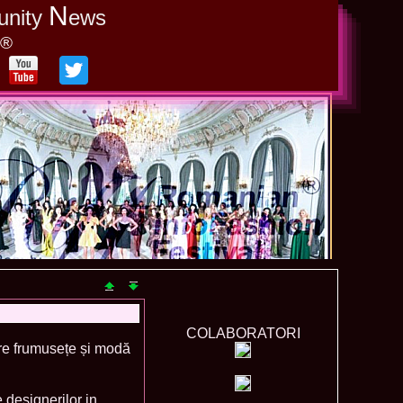
N
unity
ews
y®
COLABORATORI
re frumusețe și modă
 designerilor in