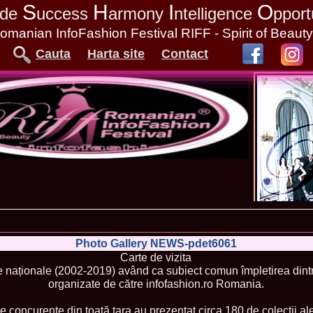
S
H
I
O
tude
uccess
armony
ntelligence
pport
omanian InfoFashion Festival RIFF - Spirit of Beaut
Cauta
Harta site
Contact
Photo Gallery NEWS-pdet6061
Carte de vizita
 naționale (2002-2019) având ca subiect comun împletirea dint
organizate de către infofashion.ro Romania.
 concurente din toată țara au prezentat circa 180 de colectii ale