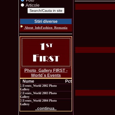
Foto
Articole
Stiri diverse
About_InfoFashion_Romania
Photo_Gallery FIRST -
World`s Events
Nume
Pct
1.
Events_World 2002 Photo
Gallery
2.
Events_World 2003 Photo
Gallery
3.
Events_World 2004 Photo
Gallery
..continua..