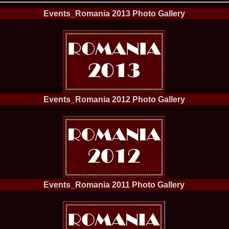
England, Miku
Events_Romania 2013 Photo Gallery
11.
Lavinia_Post
Botezatu and C
12.
MTQI 2009 A
Miss Tourism Q
13.
Loredana_Sa
Nov-12 Dec
14.
Bianca_Padu
Final
15.
Alina_Cioro
Festival of bea
Events_Romania 2012 Photo Gallery
16.
Miss_Supran
Stegman, Parag
17.
Miss_Supran
Concursul din 
18.
Miss_Supran
Final Show in P
19.
Stanescu_Al
Scotland, Londo
Neagoe
20.
Sinziana_Si
Bangkok, Thail
Events_Romania 2011 Photo Gallery
21.
Top_Model o
Romania
22.
Romania 200
Queen Internat
23.
Sorana_Nita