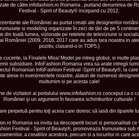
zate de către infofashion.ro Romania , purtand denumirea de 
Festival - Spirit of Beauty® incepand cu 2012.
zentante ale României au purtat creații ale designerilor români
ROMANIA Ga
rumusețe si modeling organizate în zeci de țări de pe 5 continen
 din toată lumea, vizionate pe retelele de televiziune si social
 ai României (2009, 2016, 2017 care au adus tara noastra in aten
Nume
pozitiv, clasand-o in TOP5.)
1.
Romina_Dragoi
Miss Bikini Int
2.
Simona_Bitiusc
e cucerite, la Finalele Miss/ Model pe intreg globul, si multe pla
South Korea
premii subsidiare. InfoFashion Romania vrea sa arate intregii lum
3.
Mihaela_Tudor
oiectul Romanian InfoFashion Festival -Spirit of Beauty®, la care 
Miss Bikini Wor
te alese in evenimentele noastre, alaturi de numerosi designeri
4.
Cristina_Fedo
multumim si pe acesta cale!
Model of Model
5.
Miss_All_Nati
concurs Interna
e de vizitatori ai portalului www.infofashion.ro conceput ca o ca
6.
Sorina_Neacs
României şi un argument în favoarea schimburilor culturale !
International 
7.
Florina_Manea
are perpetuă pentru toţi aceia care doresc să iasă din tiparele l
China 2006
8.
Top_Model of
n.ro Romania va invita sa descoperiti locuri si personalitati ce 
Romania
ion Festival - Spirit of Beauty®, promoveaza frumusetea sub 
9.
Miss_Bikini 2
35th edition in
amenilor, a creatiilor acestora, precum si a locurilor in care ace
10.
Elida_Daine