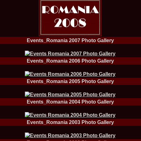
2013
38.
Maria_Lia_B
by Oana Saves
39.
Top_Model o
InfoFashion Fes
40.
The_Miss Gl
ed. in Albania
41.
Miss_Interco
Events_Romania 2007 Photo Gallery
Bledea
42.
China &Hong
Contestants: Cr
Events_Romania 2006 Photo Gallery
43.
Romania 200
China
44.
Romania 200
in Germany WB
Events_Romania 2005 Photo Gallery
45.
2007 Ina Ra
Agnes Toma, B
46.
Miss_Bikini
Charlie See (fo
Events_Romania 2004 Photo Gallery
47.
Elena_Zama 
Beauty Queen 2
48.
R2003_Roman
Europe in Roma
Events_Romania 2003 Photo Gallery
49.
Romina_Drag
50.
The_Miss Gl
Romania InfoF
51.
Stefana_Dra