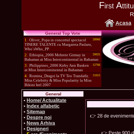
F
A
irst
tti
R
Acasa
General Top Vote
1.
Oliver_Popa in concertul spectacol
28960
TINERE TALENTE cu Margareta Paslaru,
Who`sWho_PP
2.
Ethiopia_2006 Mehrete Girmay in
20025
Bahamas at Miss Intercontinental in Bahamas
3.
Philippines_2006 Kirby Ann Basken
12766
at Miss Intercontinental in Bahamas
4.
Romina_Dragoi la TV Teo Trandafir,
11015
Miss Celebrity & Miss Popularity la Miss
Bikini Intl 2007
5.
Simona_Bitiusca a castigat titlul
10470
General
International Model of the Year 2009 in South
Korea
•
Home/ Actualitate
•
Index alfabetic
•
Sitemap
👉 28 de evenimente
•
Despre noi
•
News Arhiva
•
Designeri
👉 Peste 900 de