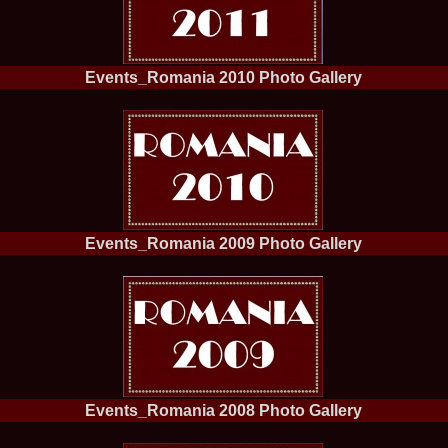
la Harare
24.
Top_Model O
with WBO
25.
Romania 201
World in Germ
Events_Romania 2010 Photo Gallery
26.
The_Miss Gl
at Toronto, Ca
27.
Miss_Suprana
RIFF
28.
Loredana_Ba
Catalin Boteza
29.
Laura_Barzo
ed. in Tirana, 
30.
Miss_Supran
Festival to Pta
Events_Romania 2009 Photo Gallery
31.
Romania 201
All Nations
32.
Miss_Interc
33.
Laura_Barzo
SuperModel in 
34.
Eliza_Magur
China dupa cast
35.
Catalina_Ia
Turkey
Events_Romania 2008 Photo Gallery
36.
Miss_Interco
Mihaela Tatu la
37.
Lavinia_Pos