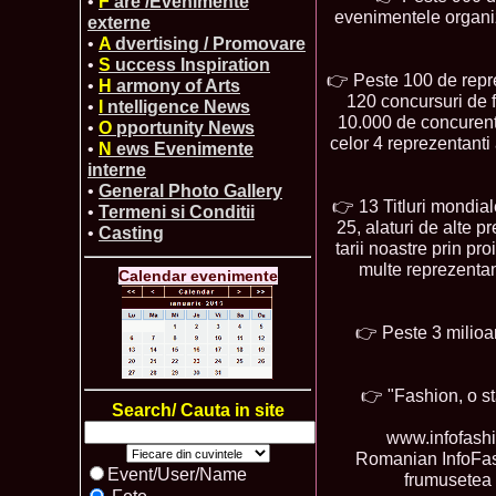
•
F
are /Evenimente
evenimentele organi
externe
•
A
dvertising / Promovare
•
S
uccess Inspiration
👉 Peste 100 de repre
•
H
armony of Arts
120 concursuri de f
•
I
ntelligence News
10.000 de concurente
•
O
pportunity News
celor 4 reprezentanti
•
N
ews Evenimente
interne
•
General Photo Gallery
👉 13 Titluri mondial
•
Termeni si Conditii
25, alaturi de alte 
•
Casting
tarii noastre prin pr
multe reprezentan
Calendar evenimente
👉 Peste 3 milioan
👉 "Fashion, o st
Search/ Cauta in site
www.infofashio
Romanian InfoFash
Event/User/Name
frumusetea o