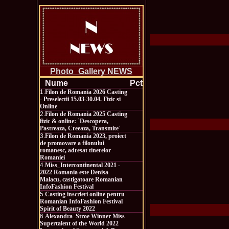
Photo_Gallery NEWS
Nume
Pct
1.
Filon de Romania 2026 Casting
- Preselectii 15.03-30.04. Fizic si
Online
2.
Filon de Romania 2025 Casting
fizic & online: `Descopera,
Pastreaza, Creeaza, Transmite`
3.
Filon de Romania 2023, proiect
de promovare a filonului
romanesc, adresat tinerelor
Romaniei
4.
Miss_Intercontinental 2021 -
2022 Romania este Denisa
Malacu, castigatoare Romanian
InfoFashion Festival
5.
Casting inscrieri online pentru
Romanian InfoFashion Festival
Spirit of Beauty 2022
6.
Alexandra_Stroe Winner Miss
Supertalent of the World 2022