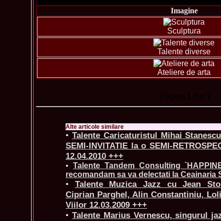
Imagine
Sculptura
Talente diverse
Ateliere de arta
Pagina
1
din 1
Alte articole similare
•
Talente Caricaturistul Mihai Stanesc
SEMI-INVITATIE la o SEMI-RETROSP
12.04.2010 +++
•
Talente Tandem Consulting `HAPPI
recomandam sa va delectati la Ceainaria 
•
Talente Muzica Jazz cu Jean Stoi
Ciprian Parghel, Alin Constantiniu, Loli
Viilor 12.03.2009 +++
•
Talente Marius Vernescu, singurul j