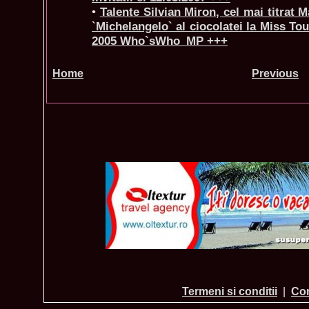
•
Talente Silvian Miron, cel mai titrat 
`Michelangelo` al ciocolatei la Miss T
2005 Who`sWho_MP +++
Home
Previous
Termeni si conditii
|
Con