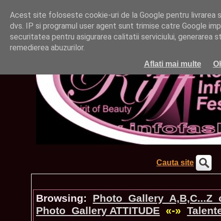
Acest site foloseste cookie-uri de la Google pentru livrarea ser
dvs. IP si programul user agent sunt trimise catre Google impr
securitatea pentru asigurarea calitatii serviciului, generarea st
remedierea abuzurilor.
Aflati mai multe
O
Cauta site
Browsing:
Photo_Gallery A,B,C...Z
Photo_Gallery ATTITUDE
«-»
Talent