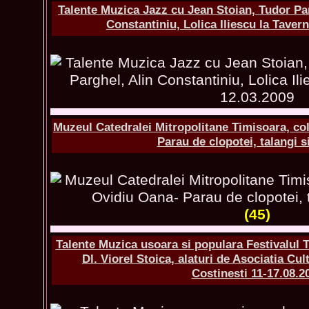
Talente Muzica Jazz cu Jean Stoian, Tudor Par
Constantiniu, Lolica Iliescu la Tavern
Muzeul Catedralei Mitropolitane Timisoara, co
Parau de clopotei, talangi s
(45)
Talente Muzica usoara si populara Festivalul Ti
Dl. Viorel Stoica, alaturi de Asociatia Cult
Costinesti 11-17.08.2