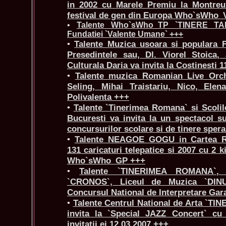
in 2002 cu Marele Premiu la Montreu
festival de gen din Europa Who`sWho_
•
Talente Who`sWho_TP `TINERE TAL
Fundatiei `Valente Umane` +++
•
Talente Muzica usoara si populara Fe
Presedintele sau, Dl. Viorel Stoica, 
Culturala Daria va invita la Costinesti 
•
Talente muzica Romanian Live Orch
Seling, Mihai Traistariu, Nico, Ele
Polivalenta +++
•
Talente `Tinerimea Romana` si Scolile
Bucuresti va invita la un spectacol su
concursurilor scolare si de tinere sper
•
Talente NEAGOE GOGU in Cartea Re
131 caricaturi telepatice si 2007 cu 2 k
Who`sWho_GP +++
•
Talente `TINERIMEA ROMANA`, F
`CRONOS`, Liceul de Muzica `DINU
Concursul National de Interpretare Gar
•
Talente Centrul National de Arta `
invita la `Special JAZZ Concert` 
invitatii ei 12.03.2007 +++