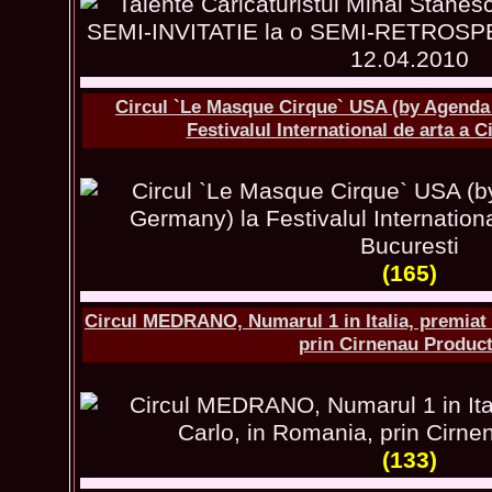
Circul `Le Masque Cirque` USA (by Agenda
Festivalul International de arta a C
(165)
Circul MEDRANO, Numarul 1 in Italia, premiat 
prin Cirnenau Produc
(133)